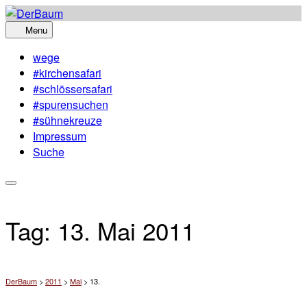
Skip
to
Menu
content
wege
#kirchensafari
#schlössersafari
#spurensuchen
#sühnekreuze
Impressum
Suche
Tag:
13. Mai 2011
DerBaum
>
2011
>
Mai
>
13.