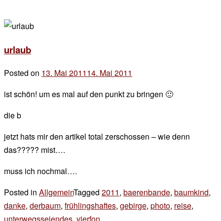
urlaub
Posted on
13. Mai 2011
14. Mai 2011
by
der
ist schön! um es mal auf den punkt zu bringen 🙂
chef
die b
jetzt hats mir den artikel total zerschossen – wie denn
das????? mist….
muss ich nochmal….
Posted in
Allgemein
Tagged
2011
,
baerenbande
,
baumkind
,
danke
,
derbaum
,
frühlingshaftes
,
gebirge
,
photo
,
reise
,
unterwegsseiendes
,
vierfon
2 Kommentare