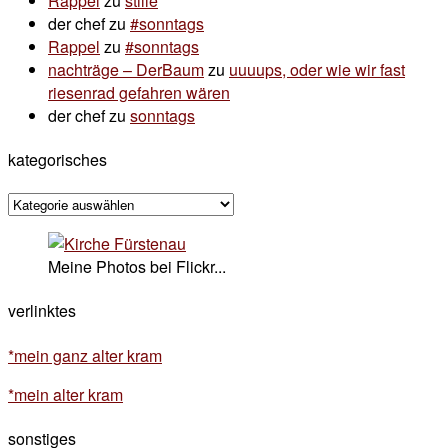
Rappel
zu
stille
der chef
zu
#sonntags
Rappel
zu
#sonntags
nachträge – DerBaum
zu
uuuups, oder wie wir fast
riesenrad gefahren wären
der chef
zu
sonntags
kategorisches
kategorisches
Meine Photos bei Flickr...
verlinktes
*mein ganz alter kram
*mein alter kram
sonstiges