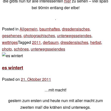
die gibts nun für alle interessenten
hier
zu sehen – viel spaß
bei 90min entlang der elbe!
.
Posted in
Allgemein
,
baumhaftes
,
dresdensisches
,
gesehenes
,
photographisches
,
unterwegsseiendes
,
wettriges
Tagged
2011
,
derbaum
,
dresdensisches
,
herbst
,
photo
,
schönes
,
unterwegsseiendes
11 Kommentare
zu
stell
es wintert
dir
vor
Posted on
21. Oktober 2011
by
der
…mit macht!
chef
gestern zum ersten und heute nun mit aller macht zum
zweiten mal! die krähen sind unterwegs.