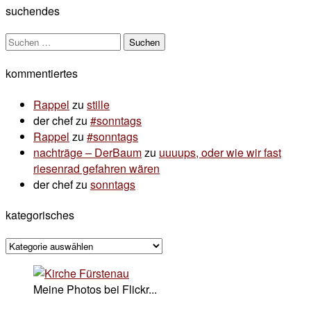
suchendes
Suchen
nach:
kommentiertes
Rappel
zu
stille
der chef
zu
#sonntags
Rappel
zu
#sonntags
nachträge – DerBaum
zu
uuuups, oder wie wir fast
riesenrad gefahren wären
der chef
zu
sonntags
kategorisches
kategorisches
Meine Photos bei Flickr...