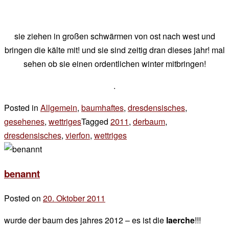
sie ziehen in großen schwärmen von ost nach west und
bringen die kälte mit! und sie sind zeitig dran dieses jahr! mal
sehen ob sie einen ordentlichen winter mitbringen!
.
Posted in
Allgemein
,
baumhaftes
,
dresdensisches
,
gesehenes
,
wettriges
Tagged
2011
,
derbaum
,
dresdensisches
,
vierfon
,
wettriges
1
Kommentar
zu
benannt
es
wintert
Posted on
20. Oktober 2011
by
der
wurde der baum des jahres 2012 – es ist die
laerche
!!!
chef