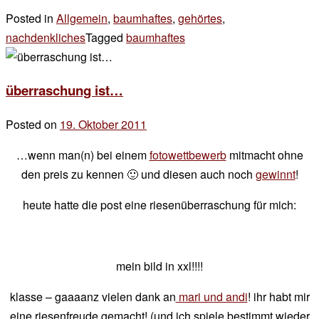
Posted in
Allgemein
,
baumhaftes
,
gehörtes
,
nachdenkliches
Tagged
baumhaftes
Leave
a
Comment
überraschung ist…
on
benannt
Posted on
19. Oktober 2011
by
der
…wenn man(n) bei einem
fotowettbewerb
mitmacht ohne
chef
den preis zu kennen 🙂 und diesen auch noch
gewinnt
!
heute hatte die post eine riesenüberraschung für mich:
mein bild in xxl!!!!
klasse – gaaaanz vielen dank an
mari und andi
! ihr habt mir
eine riesenfreude gemacht! (und ich spiele bestimmt wieder