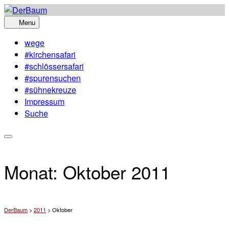
Skip
to
Menu
content
wege
#kirchensafari
#schlössersafari
#spurensuchen
#sühnekreuze
Impressum
Suche
Monat:
Oktober 2011
DerBaum
>
2011
>
Oktober