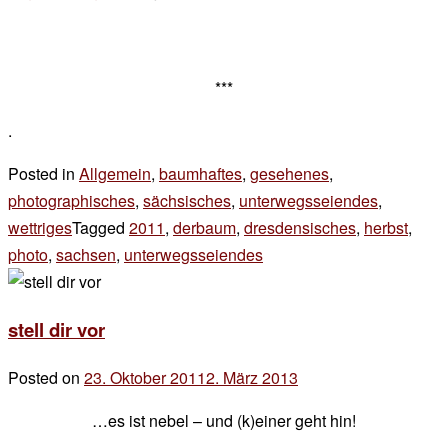
***
.
Posted in
Allgemein
,
baumhaftes
,
gesehenes
,
photographisches
,
sächsisches
,
unterwegsseiendes
,
wettriges
Tagged
2011
,
derbaum
,
dresdensisches
,
herbst
,
photo
,
sachsen
,
unterwegsseiendes
2 Kommentare
zu
nachtrag
stell dir vor
Posted on
23. Oktober 2011
2. März 2013
by
der
…es ist nebel – und (k)einer geht hin!
chef