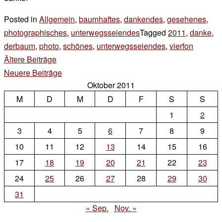
Posted in
Allgemein
,
baumhaftes
,
dankendes
,
gesehenes
,
photographisches
,
unterwegsseiendes
Tagged
2011
,
danke
,
derbaum
,
photo
,
schönes
,
unterwegsseiendes
,
vierfon
5 Komm
zu
Beitragsnavigation
Ältere Beiträge
stell
Neuere Beiträge
Oktober 2011
dir
M
D
M
D
F
S
vor
S
1
2
3
4
5
6
7
8
9
10
11
12
13
14
15
16
17
18
19
20
21
22
23
24
25
26
27
28
29
30
31
« Sep.
Nov. »