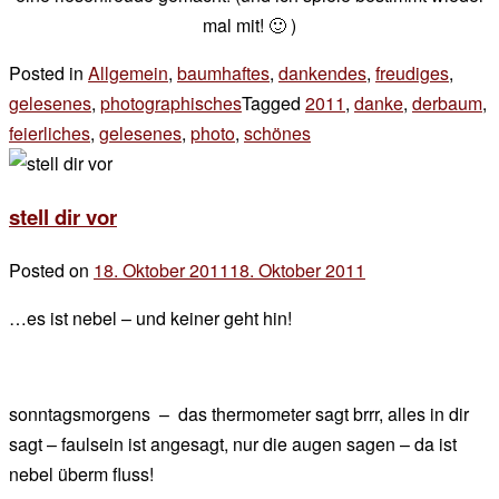
mal mit! 🙂 )
Posted in
Allgemein
,
baumhaftes
,
dankendes
,
freudiges
,
gelesenes
,
photographisches
Tagged
2011
,
danke
,
derbaum
,
feierliches
,
gelesenes
,
photo
,
schönes
2 Kommentare
zu
überraschung
stell dir vor
ist…
Posted on
18. Oktober 2011
18. Oktober 2011
by
der
…es ist nebel – und keiner geht hin!
chef
sonntagsmorgens – das thermometer sagt brrr, alles in dir
sagt – faulsein ist angesagt, nur die augen sagen – da ist
nebel überm fluss!