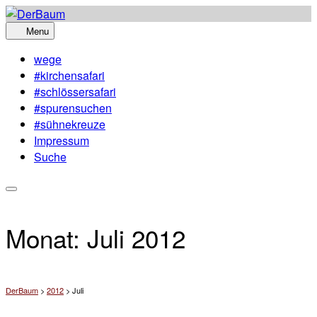
Skip
to
Menu
content
wege
#kirchensafari
#schlössersafari
#spurensuchen
#sühnekreuze
Impressum
Suche
Monat:
Juli 2012
DerBaum
>
2012
>
Juli