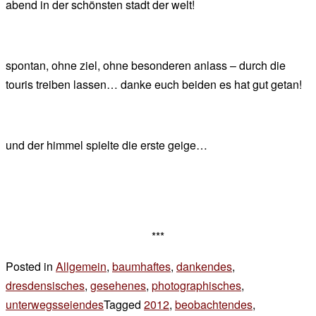
abend in der schönsten stadt der welt!
chef
spontan, ohne ziel, ohne besonderen anlass – durch die
touris treiben lassen… danke euch beiden es hat gut getan!
und der himmel spielte die erste geige…
***
Posted in
Allgemein
,
baumhaftes
,
dankendes
,
dresdensisches
,
gesehenes
,
photographisches
,
unterwegsseiendes
Tagged
2012
,
beobachtendes
,