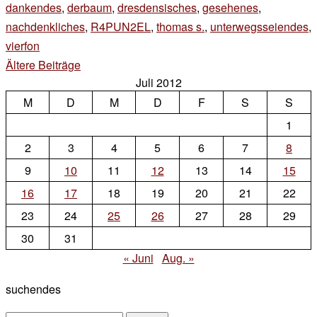
dankendes
,
derbaum
,
dresdensisches
,
gesehenes
,
nachdenkliches
,
R4PUN2EL
,
thomas s.
,
unterwegsseiendes
,
vierfon
2 Kommentare
zu
Beitragsnavigation
Ältere Beiträge
Juli 2012
ein
M
D
M
D
F
S
S
1
2
3
4
5
6
7
8
9
10
11
12
13
14
15
16
17
18
19
20
21
22
23
24
25
26
27
28
29
30
31
« Juni
Aug. »
suchendes