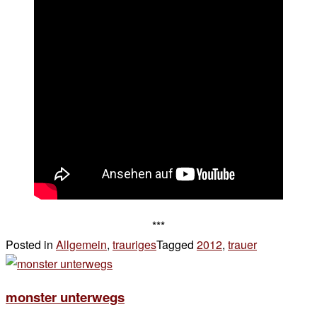
***
Posted in
Allgemein
,
trauriges
Tagged
2012
,
trauer
2 Komment
zu
R.I.P.
monster unterwegs