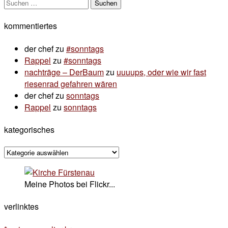
Suchen
nach:
kommentiertes
der chef
zu
#sonntags
Rappel
zu
#sonntags
nachträge – DerBaum
zu
uuuups, oder wie wir fast
riesenrad gefahren wären
der chef
zu
sonntags
Rappel
zu
sonntags
kategorisches
kategorisches
Meine Photos bei Flickr...
verlinktes