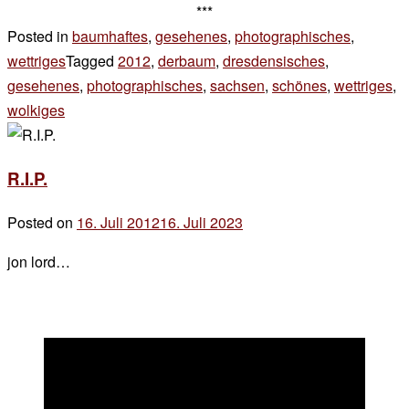
***
Posted in
baumhaftes
,
gesehenes
,
photographisches
,
wettriges
Tagged
2012
,
derbaum
,
dresdensisches
,
gesehenes
,
photographisches
,
sachsen
,
schönes
,
wettriges
,
wolkiges
Leave
a
Comment
R.I.P.
on
soll
Posted on
16. Juli 2012
16. Juli 2023
by
ich
der
auch
jon lord…
chef
mal
was
übers
wetter
sagen?