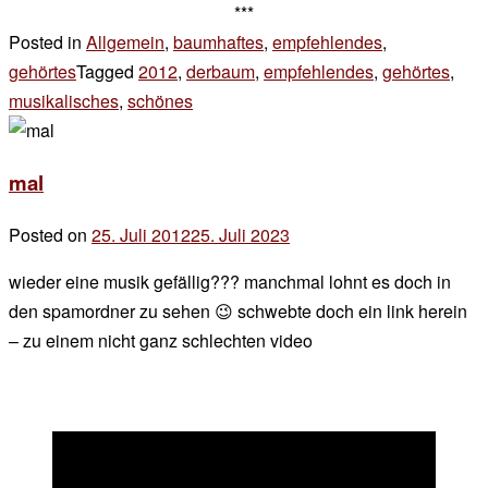
***
Posted in
Allgemein
,
baumhaftes
,
empfehlendes
,
gehörtes
Tagged
2012
,
derbaum
,
empfehlendes
,
gehörtes
,
musikalisches
,
schönes
Leave
a
Comment
mal
on
I
Posted on
25. Juli 2012
25. Juli 2023
by
Dreamt…
der
wieder eine musik gefällig??? manchmal lohnt es doch in
chef
den spamordner zu sehen 😉 schwebte doch ein link herein
– zu einem nicht ganz schlechten video