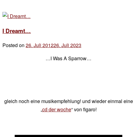
I Dreamt…
Posted on
26. Juli 2012
26. Juli 2023
by
der
…I Was A Sparrow…
chef
gleich noch eine musikempfehlung! und wieder einmal eine
„
cd der woche
“ von figaro!