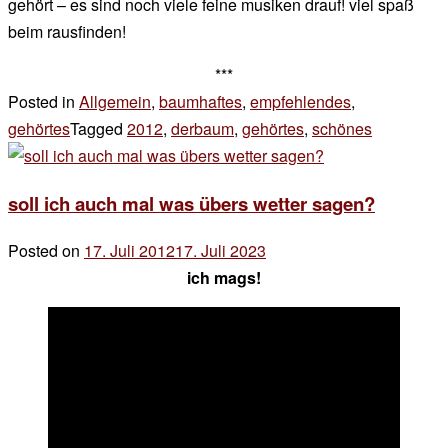
gehört – es sind noch viele feine musiken drauf! viel spaß
beim rausfinden!
***
Posted in
Allgemein
,
baumhaftes
,
empfehlendes
,
gehörtes
Tagged
2012
,
derbaum
,
gehörtes
,
schönes
Leave
a
Comment
soll ich auch mal was übers wetter sagen?
on
mal
Posted on
17. Juli 2012
17. Juli 2023
by
ich mags!
der
chef