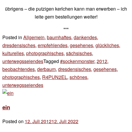
übrigens – die putzigen kerlchen kann man erwerben – ich
leite gern bestellungen weiter!
***
Posted in
Allgemein
,
baumhaftes
,
dankendes
,
dresdensisches
,
empfehlendes
,
gesehenes
,
glückliches
,
kulturelles
,
photographisches
,
sächsisches
,
unterwegsseiendes
Tagged
#sockenmonster
,
2012
,
beobachtendes
,
derbaum
,
dresdensisches
,
gesehenes
,
photographisches
,
R4PUN2EL
,
schönes
,
unterwegsseiendes
4 Kommentare
zu
monster
ein
unterwegs
Posted on
12. Juli 2012
12. Juli 2022
by
der