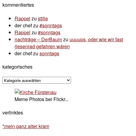
kommentiertes
Rappel
zu
stille
der chef
zu
#sonntags
Rappel
zu
#sonntags
nachträge – DerBaum
zu
uuuups, oder wie wir fast
riesenrad gefahren wären
der chef
zu
sonntags
kategorisches
kategorisches
Meine Photos bei Flickr...
verlinktes
*mein ganz alter kram