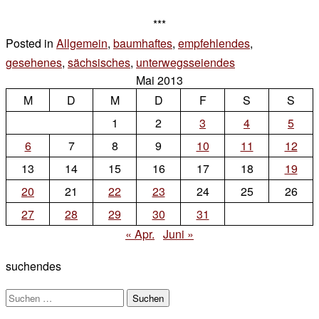
***
Posted in
Allgemein
,
baumhaftes
,
empfehlendes
,
gesehenes
,
sächsisches
,
unterwegsseiendes
6 Kommentare
Mai 2013
zu
M
D
M
D
F
50.929472,13.4
S
S
1
2
3
4
5
6
7
8
9
10
11
12
13
14
15
16
17
18
19
20
21
22
23
24
25
26
27
28
29
30
31
« Apr.
Juni »
suchendes
Suchen
nach: