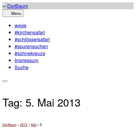
Skip
to
Menu
content
wege
#kirchensafari
#schlössersafari
#spurensuchen
#sühnekreuze
Impressum
Suche
Tag:
5. Mai 2013
DerBaum
>
2013
>
Mai
>
5.