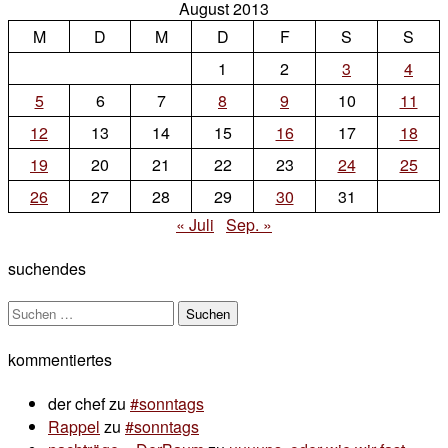
August 2013
Comment
M
D
M
on
D
F
S
S
sommerstille
1
2
3
4
5
6
7
8
9
10
11
12
13
14
15
16
17
18
19
20
21
22
23
24
25
26
27
28
29
30
31
« Juli
Sep. »
suchendes
Suchen
nach:
kommentiertes
der chef
zu
#sonntags
Rappel
zu
#sonntags