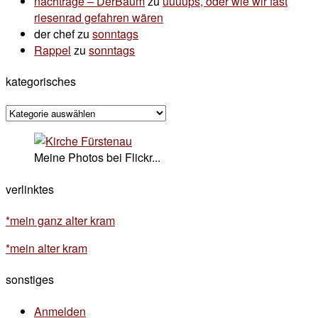
nachträge – DerBaum
zu
uuuups, oder wie wir fast
riesenrad gefahren wären
der chef
zu
sonntags
Rappel
zu
sonntags
kategorisches
kategorisches
Meine Photos bei Flickr...
verlinktes
*mein ganz alter kram
*mein alter kram
sonstiges
Anmelden