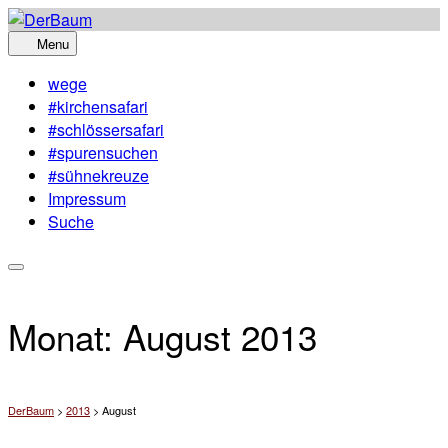
Skip
to
Menu
content
wege
#kirchensafari
#schlössersafari
#spurensuchen
#sühnekreuze
Impressum
Suche
Monat:
August 2013
DerBaum
>
2013
>
August