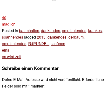
***
40
mag ich!
Posted in
baumhaftes
,
dankendes
,
empfehlendes
,
krankes
,
spannendes
Tagged
2013
,
dankendes
,
derbaum
,
empfehlendes
,
R4PUN2EL
,
schönes
Beitragsnavigation
eins
es wird zeit
Schreibe einen Kommentar
Deine E-Mail-Adresse wird nicht veröffentlicht.
Erforderliche
Felder sind mit
*
markiert