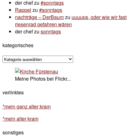
der chef
zu
#sonntags
Rappel
zu
#sonntags
nachträge – DerBaum
zu
uuuups, oder wie wir fast
riesenrad gefahren wären
der chef
zu
sonntags
kategorisches
kategorisches
Meine Photos bei Flickr...
verlinktes
*mein ganz alter kram
*mein alter kram
sonstiges