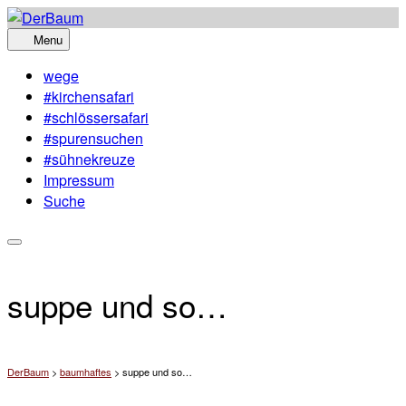
Skip
to
Menu
content
wege
#kirchensafari
#schlössersafari
#spurensuchen
#sühnekreuze
Impressum
Suche
suppe und so…
DerBaum
>
baumhaftes
>
suppe und so…