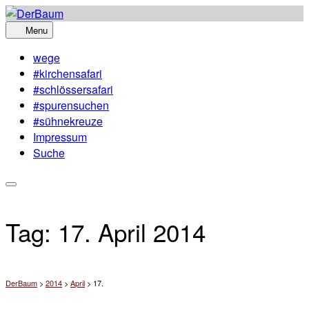
Skip
to
Menu
content
wege
#kirchensafari
#schlössersafari
#spurensuchen
#sühnekreuze
Impressum
Suche
Tag:
17. April 2014
DerBaum
>
2014
>
April
>
17.