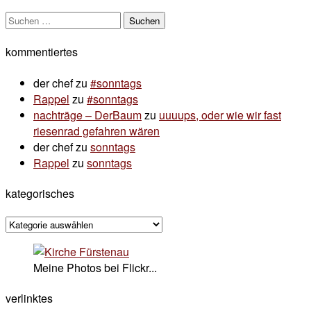
Suchen
nach:
kommentiertes
der chef
zu
#sonntags
Rappel
zu
#sonntags
nachträge – DerBaum
zu
uuuups, oder wie wir fast
riesenrad gefahren wären
der chef
zu
sonntags
Rappel
zu
sonntags
kategorisches
kategorisches
Meine Photos bei Flickr...
verlinktes