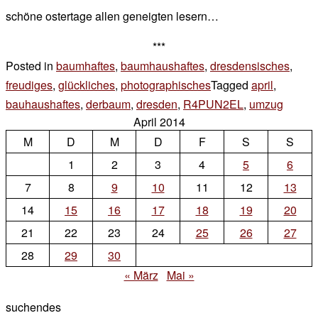
schöne ostertage allen geneigten lesern…
***
Posted in
baumhaftes
,
baumhaushaftes
,
dresdensisches
,
freudiges
,
glückliches
,
photographisches
Tagged
april
,
bauhaushaftes
,
derbaum
,
dresden
,
R4PUN2EL
,
umzug
Leave
April 2014
a
M
D
M
D
F
S
S
Comm
on
1
2
3
4
5
6
baumh
7
8
9
10
11
12
13
#3
14
15
16
17
18
19
20
21
22
23
24
25
26
27
28
29
30
« März
Mai »
suchendes