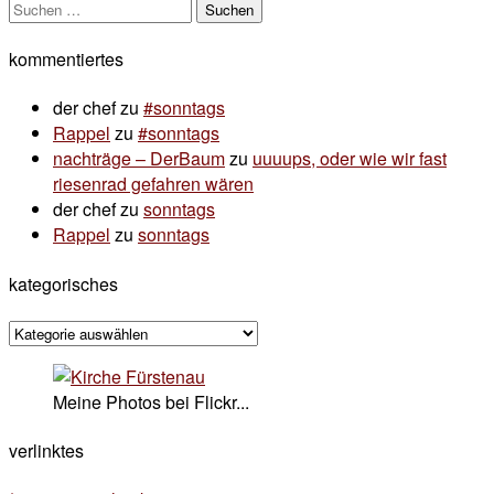
Suchen
nach:
kommentiertes
der chef
zu
#sonntags
Rappel
zu
#sonntags
nachträge – DerBaum
zu
uuuups, oder wie wir fast
riesenrad gefahren wären
der chef
zu
sonntags
Rappel
zu
sonntags
kategorisches
kategorisches
Meine Photos bei Flickr...
verlinktes