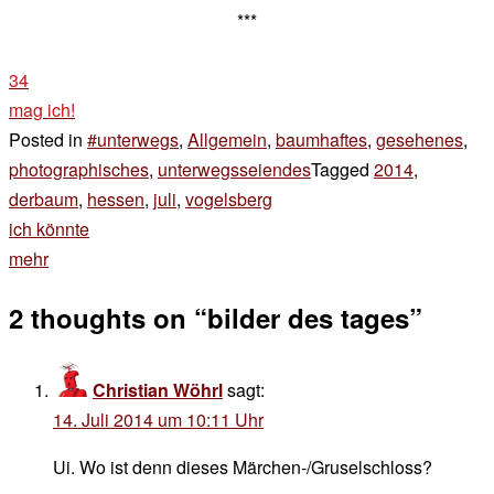
***
34
mag ich!
Posted in
#unterwegs
,
Allgemein
,
baumhaftes
,
gesehenes
,
photographisches
,
unterwegsseiendes
Tagged
2014
,
derbaum
,
hessen
,
juli
,
vogelsberg
Beitragsnavigation
ich könnte
mehr
2 thoughts on “
bilder des tages
”
Christian Wöhrl
sagt:
14. Juli 2014 um 10:11 Uhr
Ui. Wo ist denn dieses Märchen-/Gruselschloss?