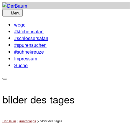
Skip
to
Menu
content
wege
#kirchensafari
#schlössersafari
#spurensuchen
#sühnekreuze
Impressum
Suche
bilder des tages
DerBaum
>
#unterwegs
>
bilder des tages