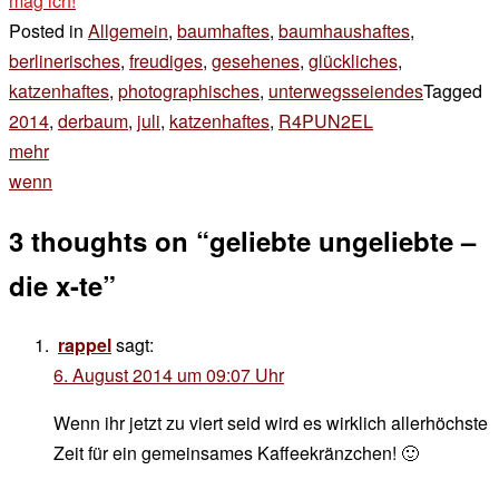
mag ich!
Posted in
Allgemein
,
baumhaftes
,
baumhaushaftes
,
berlinerisches
,
freudiges
,
gesehenes
,
glückliches
,
katzenhaftes
,
photographisches
,
unterwegsseiendes
Tagged
2014
,
derbaum
,
juli
,
katzenhaftes
,
R4PUN2EL
Beitragsnavigation
mehr
wenn
3 thoughts on “
geliebte ungeliebte –
die x-te
”
rappel
sagt:
6. August 2014 um 09:07 Uhr
Wenn ihr jetzt zu viert seid wird es wirklich allerhöchste
Zeit für ein gemeinsames Kaffeekränzchen! 🙂