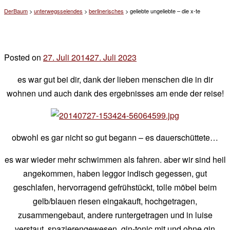
DerBaum
>
unterwegsseiendes
>
berlinerisches
>
geliebte ungeliebte – die x-te
Posted on
27. Juli 2014
27. Juli 2023
by
der
es war gut bei dir, dank der lieben menschen die in dir
chef
wohnen und auch dank des ergebnisses am ende der reise!
obwohl es gar nicht so gut begann – es dauerschüttete…
es war wieder mehr schwimmen als fahren. aber wir sind heil
angekommen, haben leggor indisch gegessen, gut
geschlafen, hervorragend gefrühstückt, tolle möbel beim
gelb/blauen riesen eingakauft, hochgetragen,
zusammengebaut, andere runtergetragen und in luise
verstaut, spazierengewesen, gin-tonic mit und ohne gin