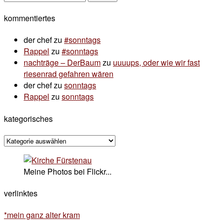
nach:
kommentiertes
der chef
zu
#sonntags
Rappel
zu
#sonntags
nachträge – DerBaum
zu
uuuups, oder wie wir fast
riesenrad gefahren wären
der chef
zu
sonntags
Rappel
zu
sonntags
kategorisches
kategorisches
Meine Photos bei Flickr...
verlinktes
*mein ganz alter kram