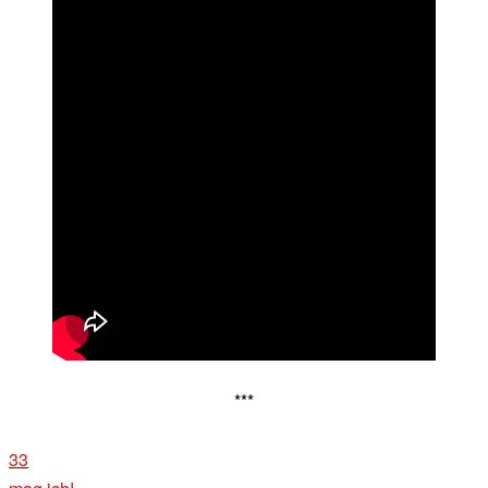
***
33