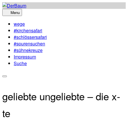
Skip
to
Menu
content
wege
#kirchensafari
#schlössersafari
#spurensuchen
#sühnekreuze
Impressum
Suche
geliebte ungeliebte – die x-
te