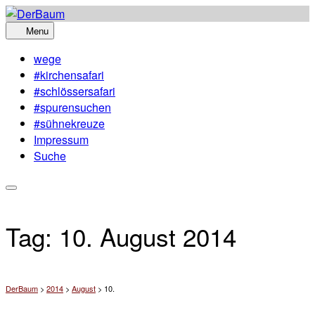
Skip
to
Menu
content
wege
#kirchensafari
#schlössersafari
#spurensuchen
#sühnekreuze
Impressum
Suche
Tag:
10. August 2014
DerBaum
>
2014
>
August
>
10.