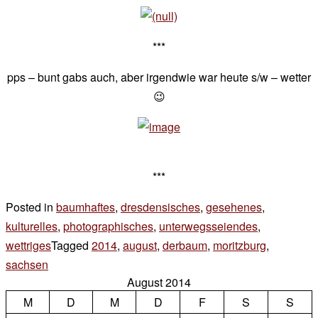
***
pps – bunt gabs auch, aber irgendwie war heute s/w – wetter
😉
***
Posted in
baumhaftes
,
dresdensisches
,
gesehenes
,
kulturelles
,
photographisches
,
unterwegsseiendes
,
wettriges
Tagged
2014
,
august
,
derbaum
,
moritzburg
,
sachsen
2 Kommentare
August 2014
zu
M
summer
D
M
D
F
S
S