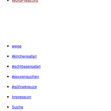
WordPress.org
wege
#kirchensafari
#schlössersafari
#spurensuchen
#sühnekreuze
Impressum
Suche