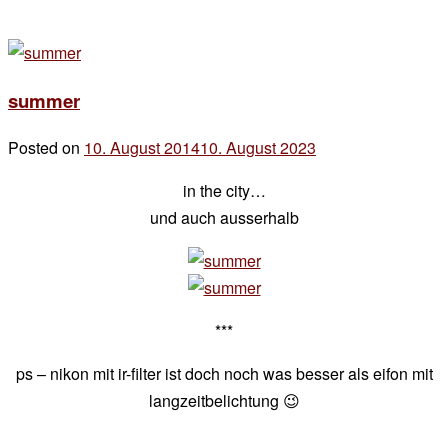
summer
Posted on
10. August 2014
10. August 2023
by
der
in the city…
chef
und auch ausserhalb
***
ps – nikon mit ir-filter ist doch noch was besser als eifon mit
langzeitbelichtung 😉