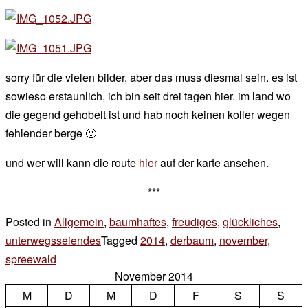
sorry für die vielen bilder, aber das muss diesmal sein. es ist
sowieso erstaunlich, ich bin seit drei tagen hier. im land wo
die gegend gehobelt ist und hab noch keinen koller wegen
fehlender berge 🙂
und wer will kann die route
hier
auf der karte ansehen.
***
Posted in
Allgemein
,
baumhaftes
,
freudiges
,
glückliches
,
unterwegsseiendes
Tagged
2014
,
derbaum
,
november
,
spreewald
Leave
November 2014
a
M
D
M
D
F
S
S
Comment