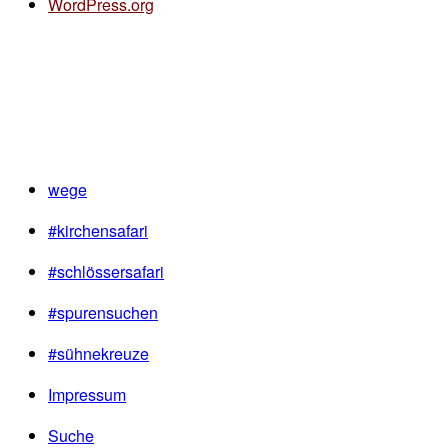
WordPress.org
wege
#kirchensafari
#schlössersafari
#spurensuchen
#sühnekreuze
Impressum
Suche