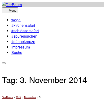
Skip
to
Menu
content
wege
#kirchensafari
#schlössersafari
#spurensuchen
#sühnekreuze
Impressum
Suche
Tag:
3. November 2014
DerBaum
>
2014
>
November
>
3.