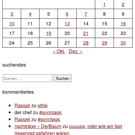
on
1
2
immer
3
4
5
6
7
8
9
10
11
12
13
14
15
16
17
18
19
20
21
22
23
24
25
26
27
28
29
30
« Okt.
Dez. »
suchendes
Suchen
nach:
kommentiertes
Rappel
zu
stille
der chef
zu
#sonntags
Rappel
zu
#sonntags
nachträge – DerBaum
zu
uuuups, oder wie wir fast
riesenrad gefahren wären