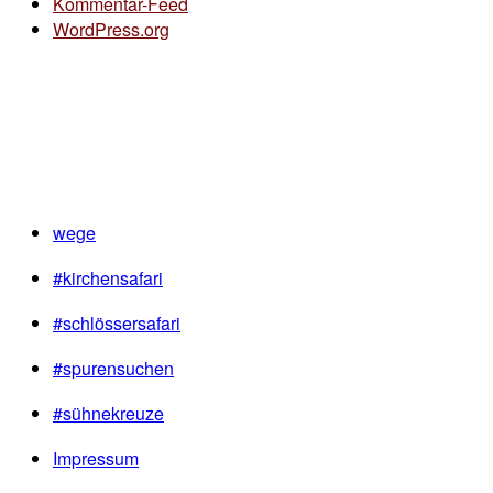
Kommentar-Feed
WordPress.org
wege
#kirchensafari
#schlössersafari
#spurensuchen
#sühnekreuze
Impressum