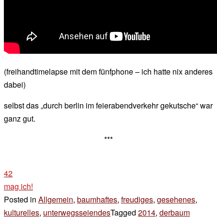
(freihandtimelapse mit dem fünfphone – ich hatte nix anderes
dabei)
selbst das „durch berlin im feierabendverkehr gekutsche“ war
ganz gut.
***
42
mag ich!
Posted in
Allgemein
,
baumhaftes
,
freudiges
,
gesehenes
,
kulturelles
,
unterwegsseiendes
Tagged
2014
,
derbaum