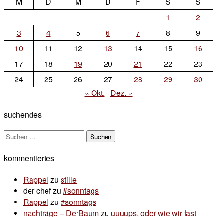
M
D
M
D
F
S
S
1
2
3
4
5
6
7
8
9
10
11
12
13
14
15
16
17
18
19
20
21
22
23
24
25
26
27
28
29
30
« Okt.
Dez. »
suchendes
Suchen
nach:
kommentiertes
Rappel
zu
stille
der chef
zu
#sonntags
Rappel
zu
#sonntags
nachträge – DerBaum
zu
uuuups, oder wie wir fast