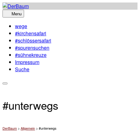
Skip
to
Menu
content
wege
#kirchensafari
#schlössersafari
#spurensuchen
#sühnekreuze
Impressum
Suche
#unterwegs
DerBaum
>
Allgemein
>
#unterwegs