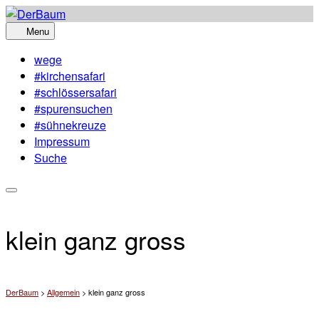
Skip
to
Menu
content
wege
#kirchensafari
#schlössersafari
#spurensuchen
#sühnekreuze
Impressum
Suche
klein ganz gross
DerBaum
>
Allgemein
>
klein ganz gross