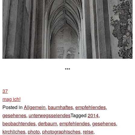
***
37
mag ich!
Posted in
Allgemein
,
baumhaftes
,
empfehlendes
,
gesehenes
,
unterwegsseiendes
Tagged
2014
,
beobachtendes
,
derbaum
,
empfehlendes
,
gesehenes
,
kirchliches
,
photo
,
photographisches
,
reise
,