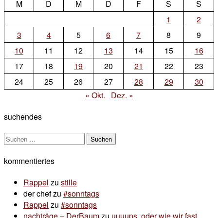
M
D
M
D
F
S
S
1
2
3
4
5
6
7
8
9
10
11
12
13
14
15
16
17
18
19
20
21
22
23
24
25
26
27
28
29
30
« Okt.
Dez. »
suchendes
Suchen
nach:
kommentiertes
Rappel
zu
stille
der chef
zu
#sonntags
Rappel
zu
#sonntags
nachträge – DerBaum
zu
uuuups, oder wie wir fast