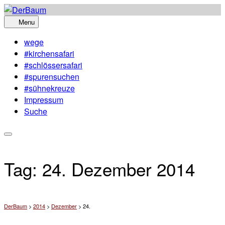
Skip
to
Menu
content
wege
#kirchensafari
#schlössersafari
#spurensuchen
#sühnekreuze
Impressum
Suche
Tag:
24. Dezember 2014
DerBaum
>
2014
>
Dezember
>
24.