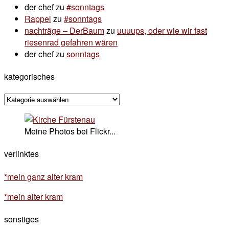
der chef
zu
#sonntags
Rappel
zu
#sonntags
nachträge – DerBaum
zu
uuuups, oder wie wir fast
riesenrad gefahren wären
der chef
zu
sonntags
kategorisches
kategorisches
Meine Photos bei Flickr...
verlinktes
*mein ganz alter kram
*mein alter kram
sonstiges