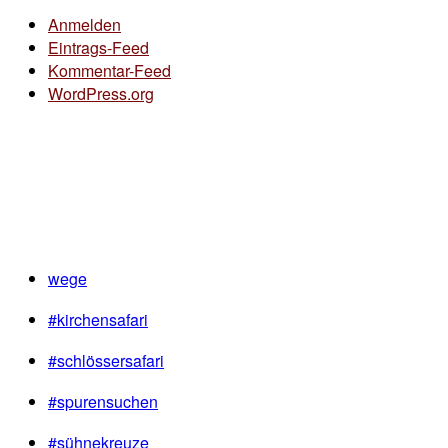
Anmelden
Eintrags-Feed
Kommentar-Feed
WordPress.org
wege
#kirchensafari
#schlössersafari
#spurensuchen
#sühnekreuze