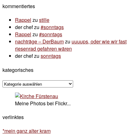
kommentiertes
Rappel
zu
stille
der chef
zu
#sonntags
Rappel
zu
#sonntags
nachträge – DerBaum
zu
uuuups, oder wie wir fast
riesenrad gefahren wären
der chef
zu
sonntags
kategorisches
kategorisches
Meine Photos bei Flickr...
verlinktes
*mein ganz alter kram