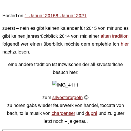
Posted on
1. Januar 2015
8. Januar 2021
by
der
zuerst – nein es gibt keinen kalender für 2015 von mir und es
chef
gibt keinen jahresrückblick 2014 von mir. einer
alten tradition
folgend! wer einen überblick möchte dem empfehle ich
hier
nachzulesen.
eine andere tradition ist inzwischen der all-sivesterliche
besuch hier:
zum
silvesterorgeln
😉
zu hören gabs wieder feuerwerk von händel, toccata von
bach, tolle musik von
charpentier
und
dupré
und zu guter
letzt noch – ja genau.