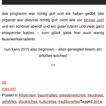
das programm war richtig gut! und sie haben geübt! (der
organist war diesmal richtig gut! nicht wie vor
einiger zeit
)
und ein schöner abend! und ein guter rutsch! und zwei ganz
entspannte katzen – zum glück gabs hier auch wenig
feuerwerksknallerei.
nun kann 2015 also beginnen – allen geneigten lesern ein
erfülltes solches!
***
36
mag ich!
Posted in
Allgemein
,
baumhaftes
,
dresdensisches
,
freudiges
,
gehörtes
,
glückliches
,
kulturelles
,
traditionelles
Tagged
2014
,