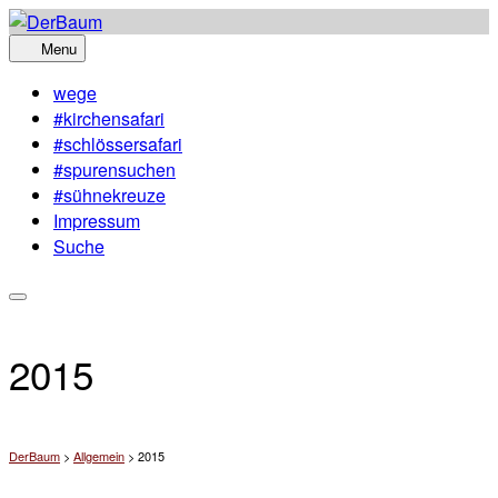
Skip
to
Menu
content
wege
#kirchensafari
#schlössersafari
#spurensuchen
#sühnekreuze
Impressum
Suche
2015
DerBaum
>
Allgemein
>
2015