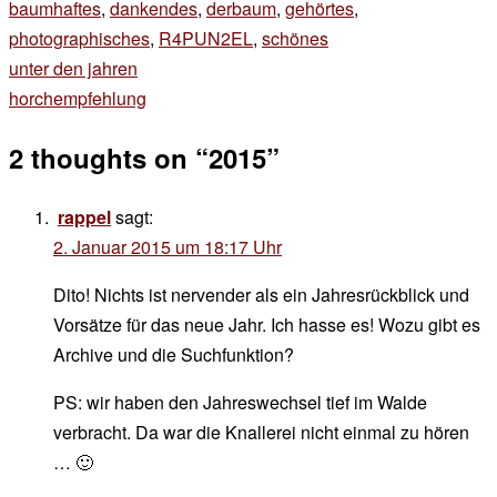
baumhaftes
,
dankendes
,
derbaum
,
gehörtes
,
photographisches
,
R4PUN2EL
,
schönes
Beitragsnavigation
unter den jahren
horchempfehlung
2 thoughts on “
2015
”
rappel
sagt:
2. Januar 2015 um 18:17 Uhr
Dito! Nichts ist nervender als ein Jahresrückblick und
Vorsätze für das neue Jahr. Ich hasse es! Wozu gibt es
Archive und die Suchfunktion?
PS: wir haben den Jahreswechsel tief im Walde
verbracht. Da war die Knallerei nicht einmal zu hören
… 🙂