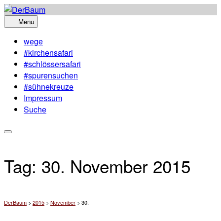
Skip
to
Menu
content
wege
#kirchensafari
#schlössersafari
#spurensuchen
#sühnekreuze
Impressum
Suche
Tag:
30. November 2015
DerBaum
>
2015
>
November
>
30.