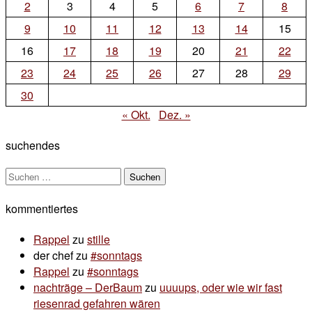
2
3
4
5
6
7
8
9
10
11
12
13
14
15
16
17
18
19
20
21
22
23
24
25
26
27
28
29
30
« Okt.
Dez. »
suchendes
Suchen
nach:
kommentiertes
Rappel
zu
stille
der chef
zu
#sonntags
Rappel
zu
#sonntags
nachträge – DerBaum
zu
uuuups, oder wie wir fast
riesenrad gefahren wären