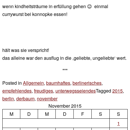
der
wenn kindheitsträume in erfüllung gehen 😉 einmal
chef
currywurst bei konnopke essen!
hält was sie verspricht!
das alleine war den ausflug in die ‚geliebte, ungeliebte‘ wert.
***
Posted in
Allgemein
,
baumhaftes
,
berlinerisches
,
empfehlendes
,
freudiges
,
unterwegsseiendes
Tagged
2015
,
berlin
,
derbaum
,
november
3 Kommentare
November 2015
zu
M
D
M
montags
D
F
S
S
1