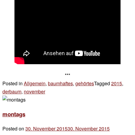
***
Posted in
Allgemein
,
baumhaftes
,
gehörtes
Tagged
2015
,
derbaum
,
november
1
Kommentar
zu
montags
montags
Posted on
30. November 2015
30. November 2015
by