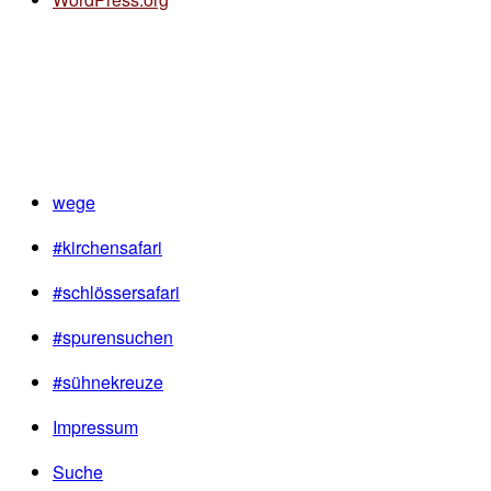
wege
#kirchensafari
#schlössersafari
#spurensuchen
#sühnekreuze
Impressum
Suche