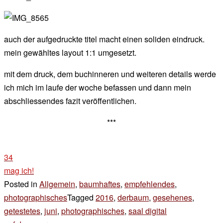
auch der aufgedruckte titel macht einen soliden eindruck.
mein gewähltes layout 1:1 umgesetzt.
mit dem druck, dem buchinneren und weiteren details werde
ich mich im laufe der woche befassen und dann mein
abschliessendes fazit veröffentlichen.
***
34
mag ich!
Posted in
Allgemein
,
baumhaftes
,
empfehlendes
,
photographisches
Tagged
2016
,
derbaum
,
gesehenes
,
getestetes
,
juni
,
photographisches
,
saal digital