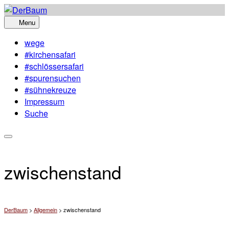
Skip
to
Menu
content
wege
#kirchensafari
#schlössersafari
#spurensuchen
#sühnekreuze
Impressum
Suche
zwischenstand
DerBaum
>
Allgemein
>
zwischenstand