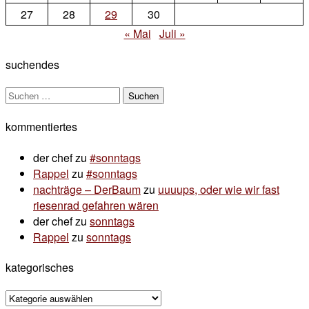
27
28
29
30
« Mai
Juli »
suchendes
Suchen
nach:
kommentiertes
der chef
zu
#sonntags
Rappel
zu
#sonntags
nachträge – DerBaum
zu
uuuups, oder wie wir fast
riesenrad gefahren wären
der chef
zu
sonntags
Rappel
zu
sonntags
kategorisches
kategorisches