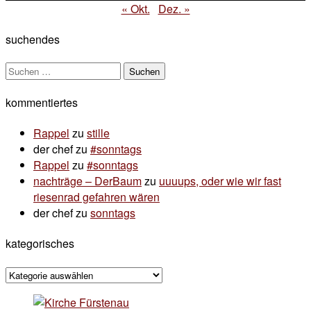
« Okt.
Dez. »
suchendes
Suchen
nach:
kommentiertes
Rappel
zu
stille
der chef
zu
#sonntags
Rappel
zu
#sonntags
nachträge – DerBaum
zu
uuuups, oder wie wir fast
riesenrad gefahren wären
der chef
zu
sonntags
kategorisches
kategorisches