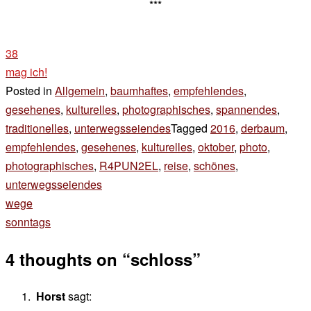
***
38
mag ich!
Posted in
Allgemein
,
baumhaftes
,
empfehlendes
,
gesehenes
,
kulturelles
,
photographisches
,
spannendes
,
traditionelles
,
unterwegsseiendes
Tagged
2016
,
derbaum
,
empfehlendes
,
gesehenes
,
kulturelles
,
oktober
,
photo
,
photographisches
,
R4PUN2EL
,
reise
,
schönes
,
unterwegsseiendes
Beitragsnavigation
wege
sonntags
4 thoughts on “
schloss
”
Horst
sagt: