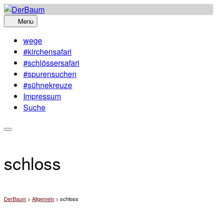
Skip
to
Menu
content
wege
#kirchensafari
#schlössersafari
#spurensuchen
#sühnekreuze
Impressum
Suche
schloss
DerBaum
>
Allgemein
>
schloss