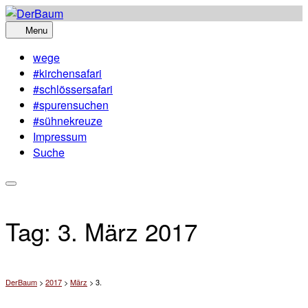
Skip
to
Menu
content
wege
#kirchensafari
#schlössersafari
#spurensuchen
#sühnekreuze
Impressum
Suche
Tag:
3. März 2017
DerBaum
>
2017
>
März
>
3.