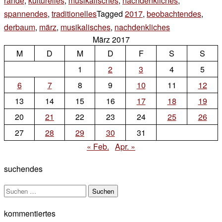
rande
,
kulturelles
,
musikalisches
,
nachdenkliches
,
spannendes
,
traditionelles
Tagged
2017
,
beobachtendes
,
derbaum
,
märz
,
musikalisches
,
nachdenkliches
2 Kommentare
März 2017
zu
M
D
M
D
F
S
felix
S
1
2
3
4
5
6
7
8
9
10
11
12
13
14
15
16
17
18
19
20
21
22
23
24
25
26
27
28
29
30
31
« Feb.
Apr. »
suchendes
Suchen
nach:
kommentiertes