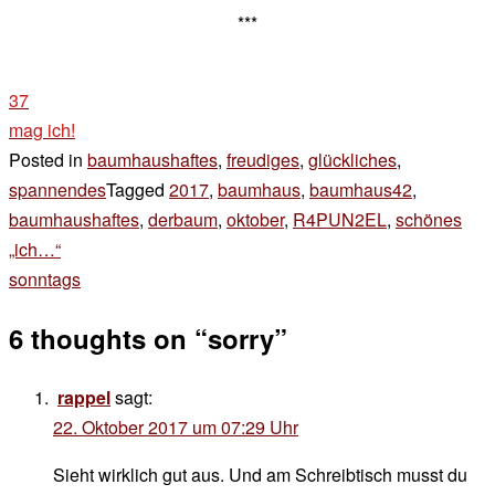
***
37
mag ich!
Posted in
baumhaushaftes
,
freudiges
,
glückliches
,
spannendes
Tagged
2017
,
baumhaus
,
baumhaus42
,
baumhaushaftes
,
derbaum
,
oktober
,
R4PUN2EL
,
schönes
Beitragsnavigation
„ich…“
sonntags
6 thoughts on “
sorry
”
rappel
sagt:
22. Oktober 2017 um 07:29 Uhr
Sieht wirklich gut aus. Und am Schreibtisch musst du