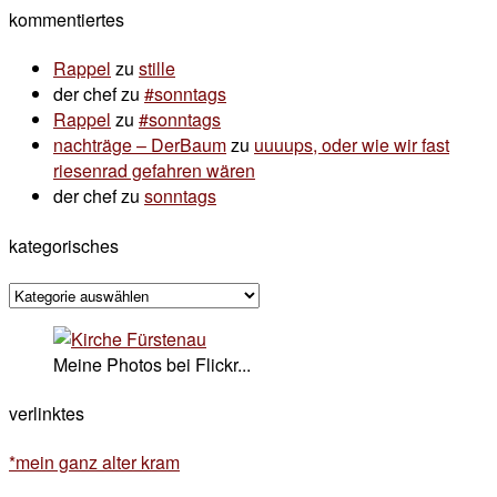
kommentiertes
Rappel
zu
stille
der chef
zu
#sonntags
Rappel
zu
#sonntags
nachträge – DerBaum
zu
uuuups, oder wie wir fast
riesenrad gefahren wären
der chef
zu
sonntags
kategorisches
kategorisches
Meine Photos bei Flickr...
verlinktes
*mein ganz alter kram