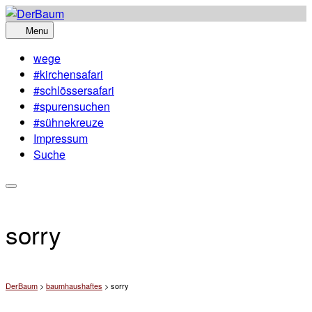
Skip
to
Menu
content
wege
#kirchensafari
#schlössersafari
#spurensuchen
#sühnekreuze
Impressum
Suche
sorry
DerBaum
>
baumhaushaftes
>
sorry