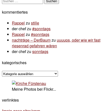
Suchen
nach:
kommentiertes
Rappel
zu
stille
der chef
zu
#sonntags
Rappel
zu
#sonntags
nachträge – DerBaum
zu
uuuups, oder wie wir fast
riesenrad gefahren wären
der chef
zu
sonntags
kategorisches
kategorisches
Meine Photos bei Flickr...
verlinktes
*mein ganz alter kram