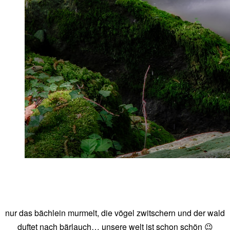
nur das bächlein murmelt, die vögel zwitschern und der wald
duftet nach bärlauch… unsere welt ist schon schön 😉