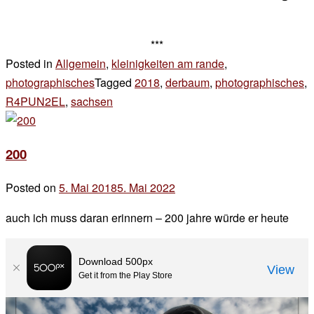
***
Posted in
Allgemein
,
kleinigkeiten am rande
,
photographisches
Tagged
2018
,
derbaum
,
photographisches
,
R4PUN2EL
,
sachsen
3 Kommentare
zu
stille
200
Posted on
5. Mai 2018
5. Mai 2022
by
der
auch ich muss daran erinnern – 200 jahre würde er heute
chef