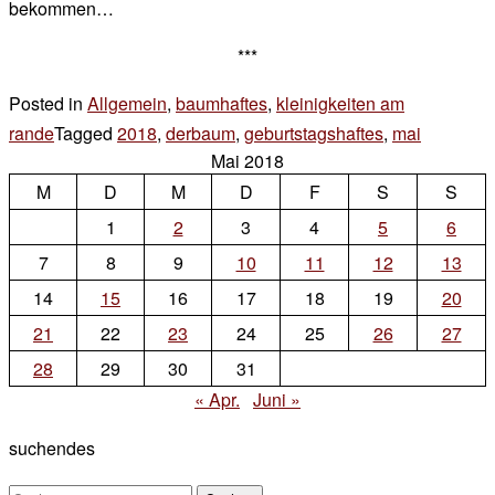
bekommen…
***
Posted in
Allgemein
,
baumhaftes
,
kleinigkeiten am
rande
Tagged
2018
,
derbaum
,
geburtstagshaftes
,
mai
Leave
Mai 2018
a
M
D
M
D
F
S
S
Commen
on
1
2
3
4
5
6
200
7
8
9
10
11
12
13
14
15
16
17
18
19
20
21
22
23
24
25
26
27
28
29
30
31
« Apr.
Juni »
suchendes