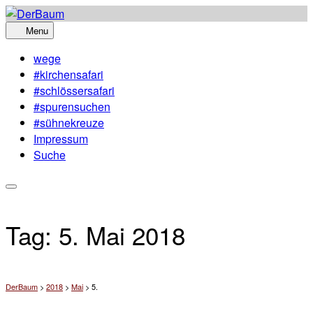
Skip
to
Menu
content
wege
#kirchensafari
#schlössersafari
#spurensuchen
#sühnekreuze
Impressum
Suche
Tag:
5. Mai 2018
DerBaum
>
2018
>
Mai
>
5.