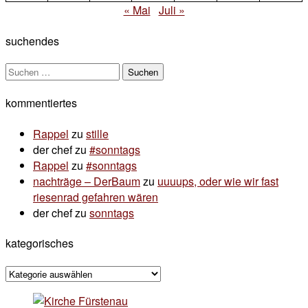
« Mai
Juli »
suchendes
Suchen
nach:
kommentiertes
Rappel
zu
stille
der chef
zu
#sonntags
Rappel
zu
#sonntags
nachträge – DerBaum
zu
uuuups, oder wie wir fast
riesenrad gefahren wären
der chef
zu
sonntags
kategorisches
kategorisches