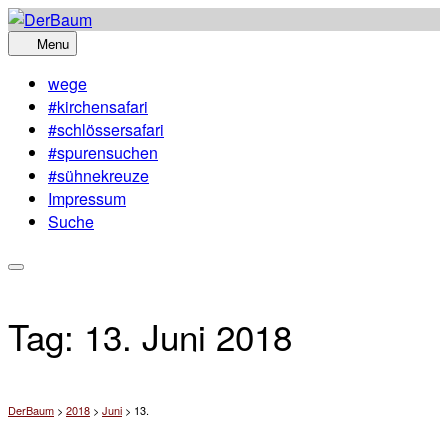
Skip
to
Menu
content
wege
#kirchensafari
#schlössersafari
#spurensuchen
#sühnekreuze
Impressum
Suche
Tag:
13. Juni 2018
DerBaum
>
2018
>
Juni
>
13.