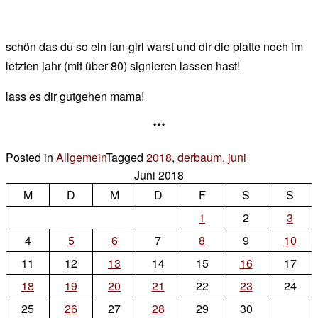
schön das du so ein fan-girl warst und dir die platte noch im
letzten jahr (mit über 80) signieren lassen hast!
lass es dir gutgehen mama!
***
Posted in
Allgemein
Tagged
2018
,
derbaum
,
juni
2 Kommentar
Juni 2018
zu
M
D
M
D
F
S
…
S
1
2
3
4
5
6
7
8
9
10
11
12
13
14
15
16
17
18
19
20
21
22
23
24
25
26
27
28
29
30