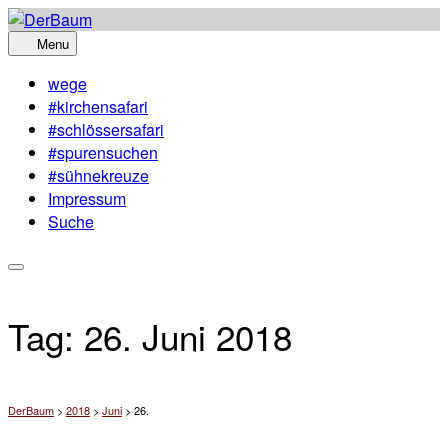
Skip
to
Menu
content
wege
#kirchensafari
#schlössersafari
#spurensuchen
#sühnekreuze
Impressum
Suche
Tag:
26. Juni 2018
DerBaum
>
2018
>
Juni
>
26.