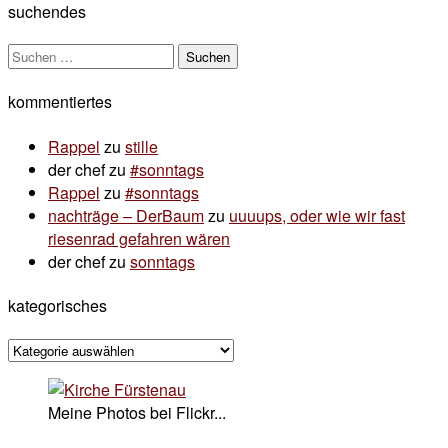
suchendes
Suchen
nach:
kommentiertes
Rappel
zu
stille
der chef
zu
#sonntags
Rappel
zu
#sonntags
nachträge – DerBaum
zu
uuuups, oder wie wir fast
riesenrad gefahren wären
der chef
zu
sonntags
kategorisches
kategorisches
Meine Photos bei Flickr...