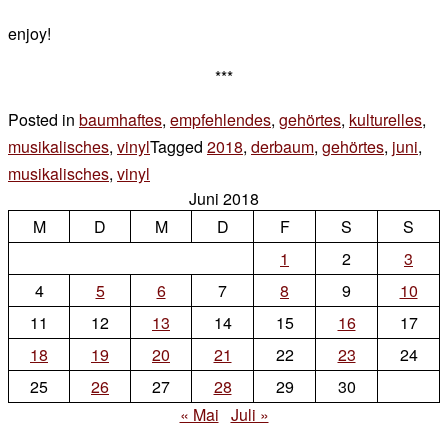
enjoy!
***
Posted in
baumhaftes
,
empfehlendes
,
gehörtes
,
kulturelles
,
musikalisches
,
vinyl
Tagged
2018
,
derbaum
,
gehörtes
,
juni
,
musikalisches
,
vinyl
Leave
Juni 2018
a
M
D
M
D
F
S
S
Comment
on
1
2
3
neu
4
5
6
7
8
9
10
auf
11
12
13
14
15
16
17
dem
18
19
20
21
22
23
24
plattendreher
25
26
27
28
29
30
« Mai
Juli »