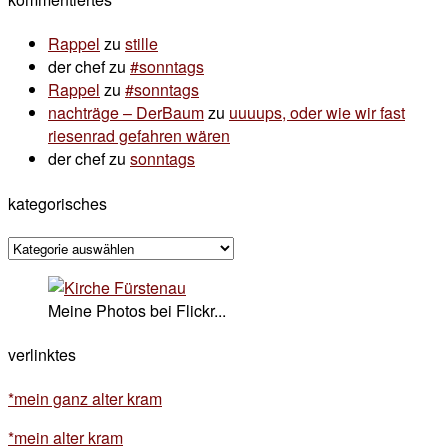
Rappel
zu
stille
der chef
zu
#sonntags
Rappel
zu
#sonntags
nachträge – DerBaum
zu
uuuups, oder wie wir fast
riesenrad gefahren wären
der chef
zu
sonntags
kategorisches
kategorisches
Meine Photos bei Flickr...
verlinktes
*mein ganz alter kram
*mein alter kram