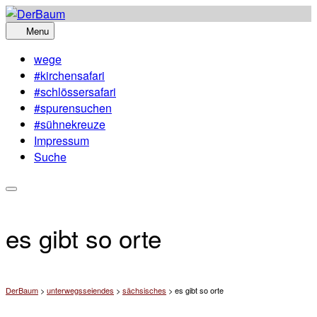
Skip
to
Menu
content
wege
#kirchensafari
#schlössersafari
#spurensuchen
#sühnekreuze
Impressum
Suche
es gibt so orte
DerBaum
>
unterwegsseiendes
>
sächsisches
>
es gibt so orte