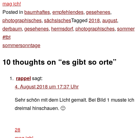
mag ich!
Posted in
baumhaftes
,
empfehlendes
,
gesehenes
,
photographisches
,
sächsisches
Tagged
2018
,
august
,
derbaum
,
gesehenes
,
hermsdorf
,
photographisches
,
sommer
Beitragsnavigation
#tbt
sommersonntage
10 thoughts on “
es gibt so orte
”
rappel
sagt:
4. August 2018 um 17:37 Uhr
Sehr schön mit dem Licht gemalt. Bei Bild 1 musste ich
dreimal hinschauen. 🙂
28
mag ich!