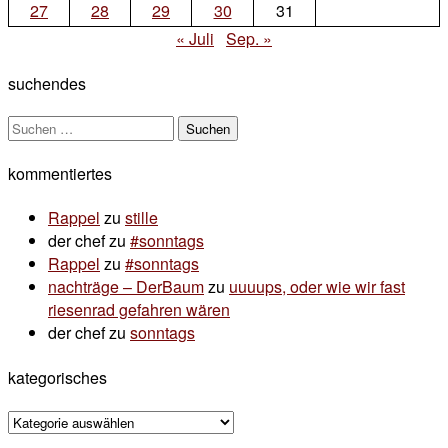
27
28
29
30
31
« Juli
Sep. »
suchendes
Suchen
nach:
kommentiertes
Rappel
zu
stille
der chef
zu
#sonntags
Rappel
zu
#sonntags
nachträge – DerBaum
zu
uuuups, oder wie wir fast
riesenrad gefahren wären
der chef
zu
sonntags
kategorisches
kategorisches