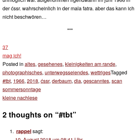
der ćssr. wahrscheinlich in der mala fatra. aber das kann ich
nicht beschwören…
***
37
mag ich!
Posted in
altes
,
gesehenes
,
kleinigkeiten am rande
,
photographisches
,
unterwegsseiendes
,
wettriges
Tagged
#tbt
,
1966
,
2018
,
ćssr
,
derbaum
,
dia
,
gescanntes
,
scan
Beitragsnavigation
sommersonntage
kleine nachlese
2 thoughts on “
#tbt
”
rappel
sagt:
10. August 2018 um 08:41 Uhr