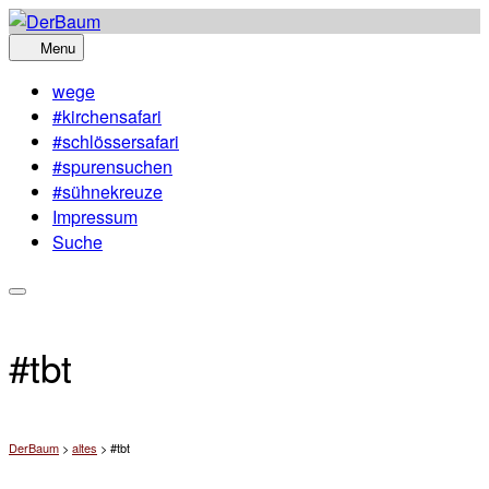
Skip
to
Menu
content
wege
#kirchensafari
#schlössersafari
#spurensuchen
#sühnekreuze
Impressum
Suche
#tbt
DerBaum
>
altes
>
#tbt