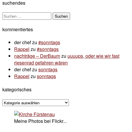
suchendes
Suchen
nach:
kommentiertes
der chef
zu
#sonntags
Rappel
zu
#sonntags
nachträge – DerBaum
zu
uuuups, oder wie wir fast
riesenrad gefahren wären
der chef
zu
sonntags
Rappel
zu
sonntags
kategorisches
kategorisches
Meine Photos bei Flickr...