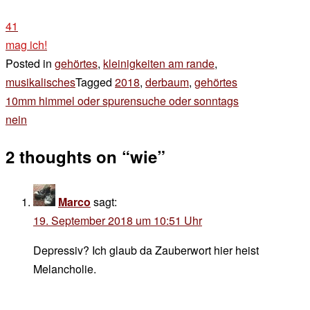
41
mag ich!
Posted in
gehörtes
,
kleinigkeiten am rande
,
musikalisches
Tagged
2018
,
derbaum
,
gehörtes
Beitragsnavigation
10mm himmel oder spurensuche oder sonntags
nein
2 thoughts on “
wie
”
Marco
sagt:
19. September 2018 um 10:51 Uhr
Depressiv? Ich glaub da Zauberwort hier heist
Melancholie.