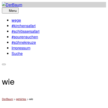
Skip
to
Menu
content
wege
#kirchensafari
#schlössersafari
#spurensuchen
#sühnekreuze
Impressum
Suche
wie
DerBaum
>
gehörtes
>
wie