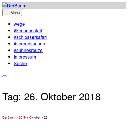
Skip
to
Menu
content
wege
#kirchensafari
#schlössersafari
#spurensuchen
#sühnekreuze
Impressum
Suche
Tag:
26. Oktober 2018
DerBaum
>
2018
>
Oktober
>
26.