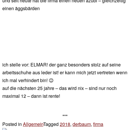
und seit heute hat die firma einen neuen azubi – gleichzeitig
einen äggsbärden
ich stelle vor: ELMAR! der ganz besonders stolz auf seine
arbeitsschuhe aus leder ist! er kann mich jetzt vertreten wenn
ich mal verhindert bin! 😉
auf die nächsten 25 jahre – das wird nix – sind nur noch
maximal 12 – dann ist rente!
***
Posted in
Allgemein
Tagged
2018
,
derbaum
,
firma
2 Kommenta