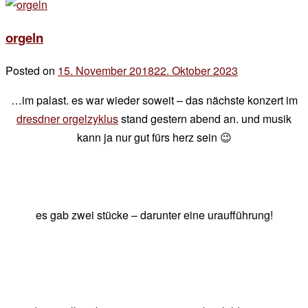
zu
25
orgeln
jahre
Posted on
15. November 2018
22. Oktober 2023
by
der
…im palast. es war wieder soweit – das nächste konzert im
chef
dresdner orgelzyklus
stand gestern abend an. und musik
kann ja nur gut fürs herz sein 😉
es gab zwei stücke – darunter eine uraufführung!