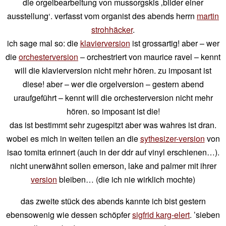
die orgelbearbeitung von mussorgskis ‚bilder einer
ausstellung‘. verfasst vom organist des abends herrn
martin
strohhäcker
.
ich sage mal so: die
klavierversion
ist grossartig! aber – wer
die
orchesterversion
– orchestriert von maurice ravel – kennt
will die klavierversion nicht mehr hören. zu imposant ist
diese! aber – wer die orgelversion – gestern abend
uraufgeführt – kennt will die orchesterversion nicht mehr
hören. so imposant ist die!
das ist bestimmt sehr zugespitzt aber was wahres ist dran.
wobei es mich in weiten teilen an die
sythesizer-version
von
isao tomita erinnert (auch in der ddr auf vinyl erschienen…).
nicht unerwähnt sollen emerson, lake and palmer mit ihrer
version
bleiben… (die ich nie wirklich mochte)
das zweite stück des abends kannte ich bist gestern
ebensowenig wie dessen schöpfer
sigfrid karg-elert
. ’sieben