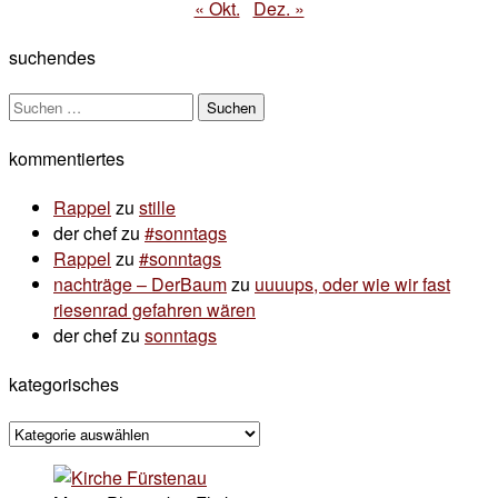
« Okt.
Dez. »
suchendes
Suchen
nach:
kommentiertes
Rappel
zu
stille
der chef
zu
#sonntags
Rappel
zu
#sonntags
nachträge – DerBaum
zu
uuuups, oder wie wir fast
riesenrad gefahren wären
der chef
zu
sonntags
kategorisches
kategorisches