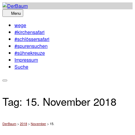
Skip
to
Menu
content
wege
#kirchensafari
#schlössersafari
#spurensuchen
#sühnekreuze
Impressum
Suche
Tag:
15. November 2018
DerBaum
>
2018
>
November
>
15.