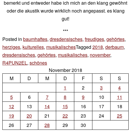
bemerkt und entweder habe ich mich an den klang gewöhnt
oder die akustik wurde wirklich noch angepasst. es klang
gut!
***
Posted in
baumhaftes
,
dresdensisches
,
freudiges
,
gehörtes
,
herziges
,
kulturelles
,
musikalisches
Tagged
2018
,
derbaum
,
dresdensisches
,
gehörtes
,
musikalisches
,
november
,
R4PUN2EL
,
schönes
Leave
November 2018
a
M
D
M
D
F
S
S
Comment
on
1
2
3
4
orgeln
5
6
7
8
9
10
11
12
13
14
15
16
17
18
19
20
21
22
23
24
25
26
27
28
29
30