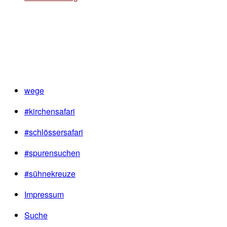
wege
#kirchensafari
#schlössersafari
#spurensuchen
#sühnekreuze
Impressum
Suche