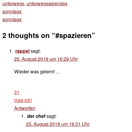
unterwegs
,
unterwegsseiendes
Beitragsnavigation
sonntags
sonntags
2 thoughts on “
#spazieren
”
rappel
sagt:
25. August 2019 um 16:29 Uhr
Wieder was gelernt …
31
mag ich!
Antworten
der chef
sagt:
25. August 2019 um 16:31 Uhr