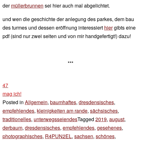
der
müllerbrunnen
sei hier auch mal abgelichtet.
und wen die geschichte der anlegung des parkes, dem bau
des turmes und dessen eröffnung interessiert
hier
gibts eine
pdf (sind nur zwei seiten und von mir handgefertigt!) dazu!
***
47
mag ich!
Posted in
Allgemein
,
baumhaftes
,
dresdensisches
,
empfehlendes
,
kleinigkeiten am rande
,
sächsisches
,
traditionelles
,
unterwegsseiendes
Tagged
2019
,
august
,
derbaum
,
dresdensisches
,
empfehlendes
,
gesehenes
,
photographisches
,
R4PUN2EL
,
sachsen
,
schönes
,