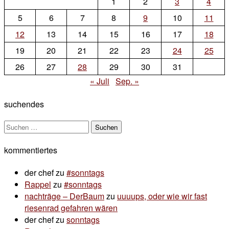
1
2
3
4
5
6
7
8
9
10
11
12
13
14
15
16
17
18
19
20
21
22
23
24
25
26
27
28
29
30
31
« Juli
Sep. »
suchendes
Suchen
nach:
kommentiertes
der chef
zu
#sonntags
Rappel
zu
#sonntags
nachträge – DerBaum
zu
uuuups, oder wie wir fast
riesenrad gefahren wären
der chef
zu
sonntags