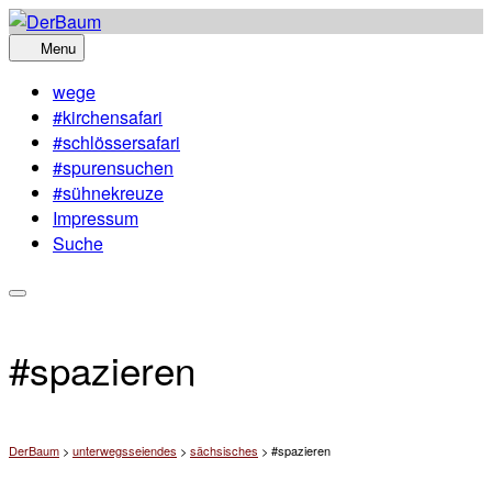
Skip
to
Menu
content
wege
#kirchensafari
#schlössersafari
#spurensuchen
#sühnekreuze
Impressum
Suche
#spazieren
DerBaum
>
unterwegsseiendes
>
sächsisches
>
#spazieren