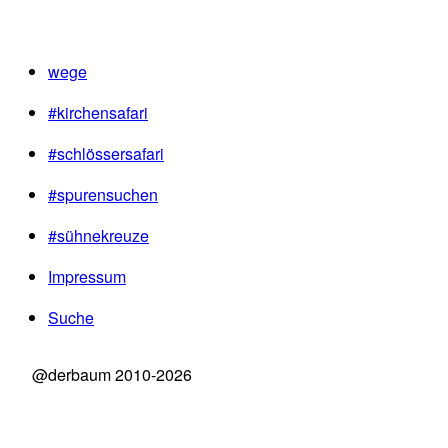
wege
#kirchensafari
#schlössersafari
#spurensuchen
#sühnekreuze
Impressum
Suche
@derbaum 2010-2026