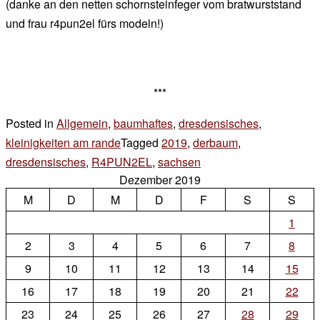
(danke an den netten schornsteinfeger vom bratwurststand
und frau r4pun2el fürs modeln!)
***
Posted in
Allgemein
,
baumhaftes
,
dresdensisches
,
kleinigkeiten am rande
Tagged
2019
,
derbaum
,
dresdensisches
,
R4PUN2EL
,
sachsen
Leave
Dezember 2019
a
M
D
M
D
F
S
S
Comment
on
1
#sonntags
2
3
4
5
6
7
8
9
10
11
12
13
14
15
16
17
18
19
20
21
22
23
24
25
26
27
28
29