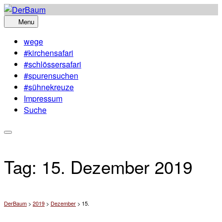
Skip
to
Menu
content
wege
#kirchensafari
#schlössersafari
#spurensuchen
#sühnekreuze
Impressum
Suche
Tag:
15. Dezember 2019
DerBaum
>
2019
>
Dezember
>
15.