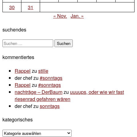
30
31
« Nov.
Jan. »
suchendes
Suchen
nach:
kommentiertes
Rappel
zu
stille
der chef
zu
#sonntags
Rappel
zu
#sonntags
nachträge – DerBaum
zu
uuuups, oder wie wir fast
riesenrad gefahren wären
der chef
zu
sonntags
kategorisches
kategorisches