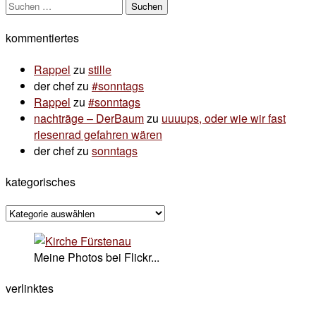
Suchen
nach:
kommentiertes
Rappel
zu
stille
der chef
zu
#sonntags
Rappel
zu
#sonntags
nachträge – DerBaum
zu
uuuups, oder wie wir fast
riesenrad gefahren wären
der chef
zu
sonntags
kategorisches
kategorisches
Meine Photos bei Flickr...
verlinktes