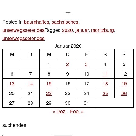
***
Posted in
baumhaftes
,
sächsisches
,
unterwegsseiendes
Tagged
2020
,
januar
,
moritzburg
,
unterwegsseiendes
Leave
Januar 2020
a
M
D
M
D
F
S
S
Comment
on
1
2
3
4
5
irgendwie
6
7
8
9
10
11
12
13
14
15
16
17
18
19
20
21
22
23
24
25
26
27
28
29
30
31
« Dez.
Feb. »
suchendes