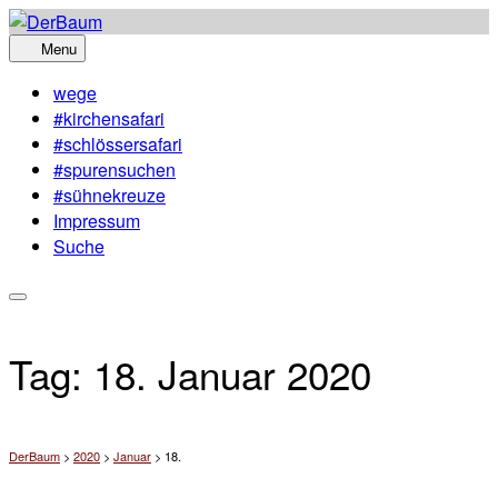
Skip
to
Menu
content
wege
#kirchensafari
#schlössersafari
#spurensuchen
#sühnekreuze
Impressum
Suche
Tag:
18. Januar 2020
DerBaum
>
2020
>
Januar
>
18.