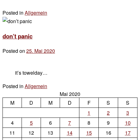
Posted in
Allgemein
2 Kommentare
zu
3
don’t panic
tage
Posted on
25. Mai 2020
by
der
chef
it’s towelday…
Posted in
Allgemein
2 Kommentare
Mai 2020
zu
M
D
don’t
M
D
F
S
S
panic
1
2
3
4
5
6
7
8
9
10
11
12
13
14
15
16
17