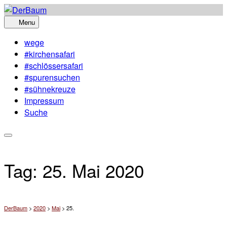
Skip
to
Menu
content
wege
#kirchensafari
#schlössersafari
#spurensuchen
#sühnekreuze
Impressum
Suche
Tag:
25. Mai 2020
DerBaum
>
2020
>
Mai
>
25.