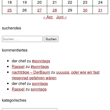
18
19
20
21
22
23
24
25
26
27
28
29
30
31
« Apr.
Juni »
suchendes
Suchen
nach:
kommentiertes
der chef
zu
#sonntags
Rappel
zu
#sonntags
nachträge – DerBaum
zu
uuuups, oder wie wir fast
riesenrad gefahren wären
der chef
zu
sonntags
Rappel
zu
sonntags
kategorisches