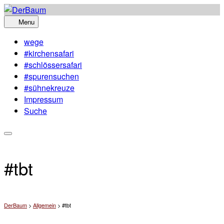
Skip
to
Menu
content
wege
#kirchensafari
#schlössersafari
#spurensuchen
#sühnekreuze
Impressum
Suche
#tbt
DerBaum
>
Allgemein
>
#tbt