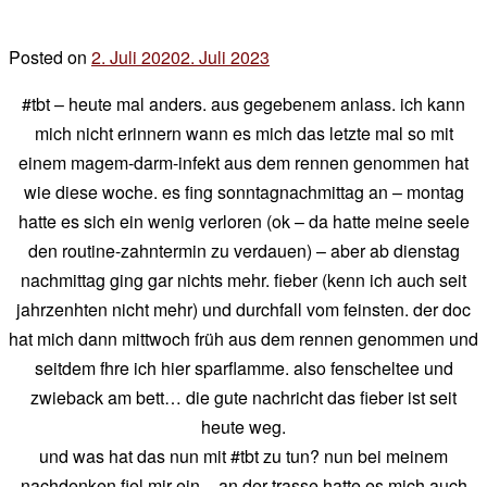
Posted on
2. Juli 2020
2. Juli 2023
by
der
#tbt – heute mal anders. aus gegebenem anlass. ich kann
chef
mich nicht erinnern wann es mich das letzte mal so mit
einem magem-darm-infekt aus dem rennen genommen hat
wie diese woche. es fing sonntagnachmittag an – montag
hatte es sich ein wenig verloren (ok – da hatte meine seele
den routine-zahntermin zu verdauen) – aber ab dienstag
nachmittag ging gar nichts mehr. fieber (kenn ich auch seit
jahrzenhten nicht mehr) und durchfall vom feinsten. der doc
hat mich dann mittwoch früh aus dem rennen genommen und
seitdem fhre ich hier sparflamme. also fenscheltee und
zwieback am bett… die gute nachricht das fieber ist seit
heute weg.
und was hat das nun mit #tbt zu tun? nun bei meinem
nachdenken fiel mir ein – an der trasse hatte es mich auch