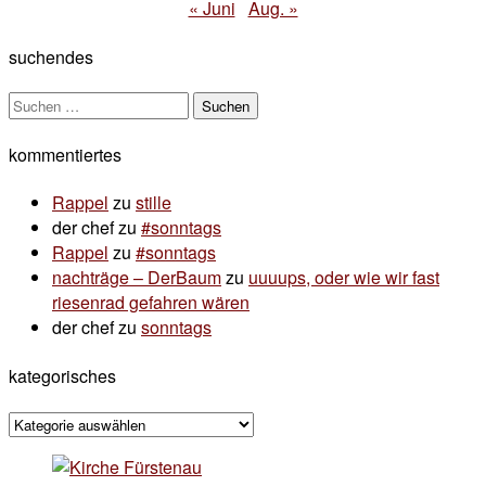
« Juni
Aug. »
suchendes
Suchen
nach:
kommentiertes
Rappel
zu
stille
der chef
zu
#sonntags
Rappel
zu
#sonntags
nachträge – DerBaum
zu
uuuups, oder wie wir fast
riesenrad gefahren wären
der chef
zu
sonntags
kategorisches
kategorisches