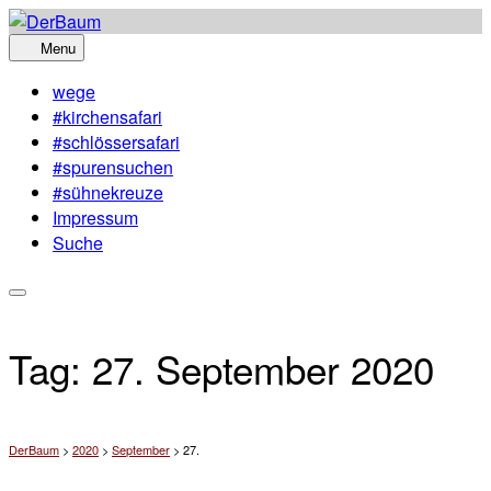
Skip
to
Menu
content
wege
#kirchensafari
#schlössersafari
#spurensuchen
#sühnekreuze
Impressum
Suche
Tag:
27. September 2020
DerBaum
>
2020
>
September
>
27.