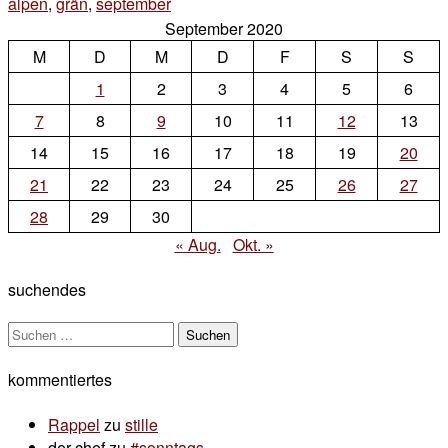
alpen
,
grän
,
september
2 Kommentare
September 2020
zu
M
D
M
sonntags
D
F
S
S
1
2
3
4
5
6
7
8
9
10
11
12
13
14
15
16
17
18
19
20
21
22
23
24
25
26
27
28
29
30
« Aug.
Okt. »
suchendes
Suchen
nach:
kommentiertes
Rappel
zu
stille
der chef
zu
#sonntags