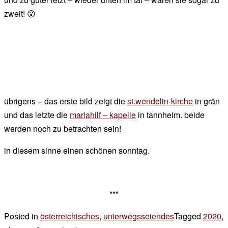
zweit! 😮
übrigens – das erste bild zeigt die
st.wendelin-kirche
in grän
und das letzte die
mariahilf – kapelle
in tannheim. beide
werden noch zu betrachten sein!
in diesem sinne einen schönen sonntag.
***
Posted in
österreichisches
,
unterwegsseiendes
Tagged
2020
,