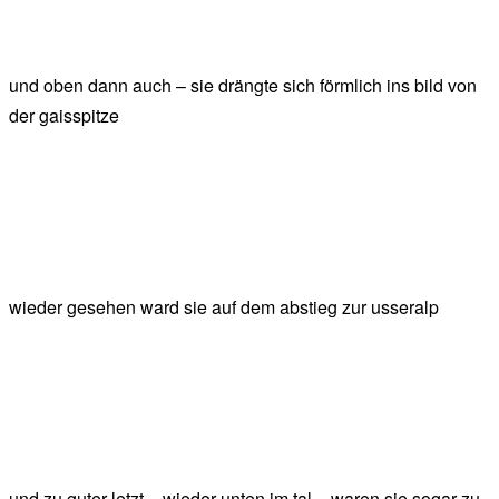
und oben dann auch – sie drängte sich förmlich ins bild von
der gaisspitze
wieder gesehen ward sie auf dem abstieg zur usseralp
und zu guter letzt – wieder unten im tal – waren sie sogar zu