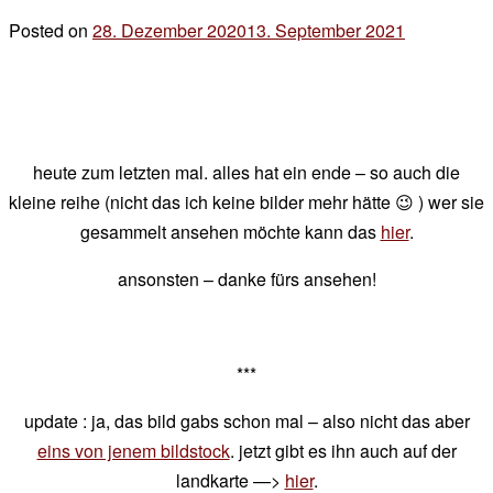
jahren
Posted on
28. Dezember 2020
13. September 2021
by
der
chef
heute zum letzten mal. alles hat ein ende – so auch die
kleine reihe (nicht das ich keine bilder mehr hätte 😉 ) wer sie
gesammelt ansehen möchte kann das
hier
.
ansonsten – danke fürs ansehen!
***
update : ja, das bild gabs schon mal – also nicht das aber
eins von jenem bildstock
. jetzt gibt es ihn auch auf der
landkarte —>
hier
.