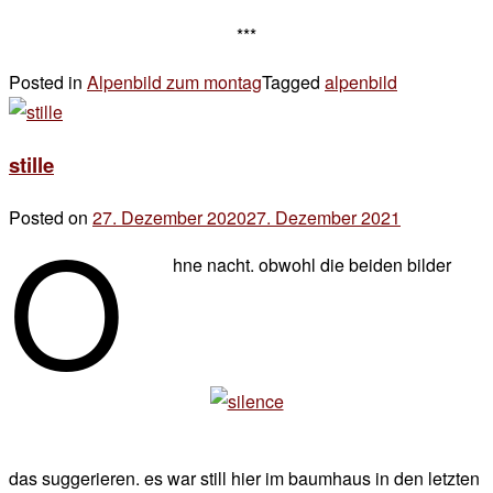
***
Posted in
Alpenbild zum montag
Tagged
alpenbild
6 Kommenta
zu
das
stille
alpenbild
zum
o
Posted on
27. Dezember 2020
27. Dezember 2021
by
montag
der
hne nacht. obwohl die beiden bilder
chef
das suggerieren. es war still hier im baumhaus in den letzten