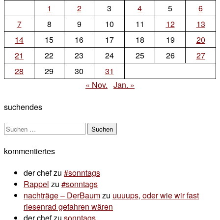
zum
1
2
3
4
5
6
montag
7
8
9
10
11
12
13
14
15
16
17
18
19
20
21
22
23
24
25
26
27
28
29
30
31
« Nov.
Jan. »
suchendes
Suchen
nach:
kommentiertes
der chef
zu
#sonntags
Rappel
zu
#sonntags
nachträge – DerBaum
zu
uuuups, oder wie wir fast
riesenrad gefahren wären
der chef
zu
sonntags