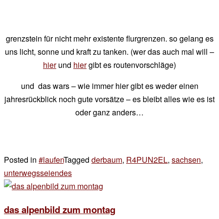
grenzstein für nicht mehr existente flurgrenzen. so gelang es
uns licht, sonne und kraft zu tanken. (wer das auch mal will –
hier
und
hier
gibt es routenvorschläge)
und das wars – wie immer hier gibt es weder einen
jahresrückblick noch gute vorsätze – es bleibt alles wie es ist
oder ganz anders…
Posted in
#laufen
Tagged
derbaum
,
R4PUN2EL
,
sachsen
,
unterwegsseiendes
4 Kommentare
zu
unter
das alpenbild zum montag
den