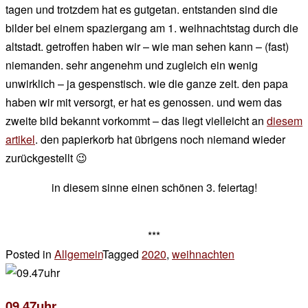
tagen und trotzdem hat es gutgetan. entstanden sind die
bilder bei einem spaziergang am 1. weihnachtstag durch die
altstadt. getroffen haben wir – wie man sehen kann – (fast)
niemanden. sehr angenehm und zugleich ein wenig
unwirklich – ja gespenstisch. wie die ganze zeit. den papa
haben wir mit versorgt, er hat es genossen. und wem das
zweite bild bekannt vorkommt – das liegt vielleicht an
diesem
artikel
. den papierkorb hat übrigens noch niemand wieder
zurückgestellt 😉
in diesem sinne einen schönen 3. feiertag!
***
Posted in
Allgemein
Tagged
2020
,
weihnachten
4 Kommentare
zu
stille
09.47uhr