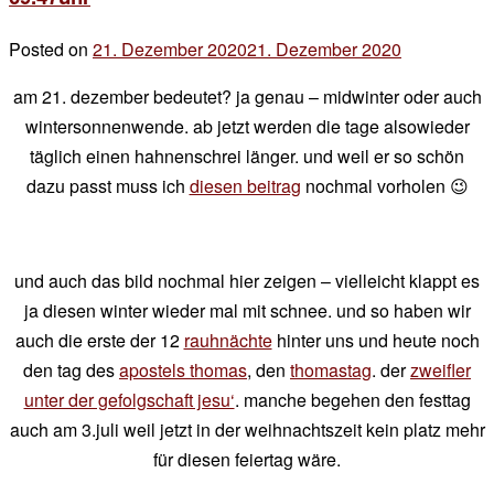
Posted on
21. Dezember 2020
21. Dezember 2020
by
der
am 21. dezember bedeutet? ja genau – midwinter oder auch
chef
wintersonnenwende. ab jetzt werden die tage alsowieder
täglich einen hahnenschrei länger. und weil er so schön
dazu passt muss ich
diesen beitrag
nochmal vorholen 😉
und auch das bild nochmal hier zeigen – vielleicht klappt es
ja diesen winter wieder mal mit schnee. und so haben wir
auch die erste der 12
rauhnächte
hinter uns und heute noch
den tag des
apostels thomas
, den
thomastag
. der
zweifler
unter der gefolgschaft jesu‘
. manche begehen den festtag
auch am 3.juli weil jetzt in der weihnachtszeit kein platz mehr
für diesen feiertag wäre.