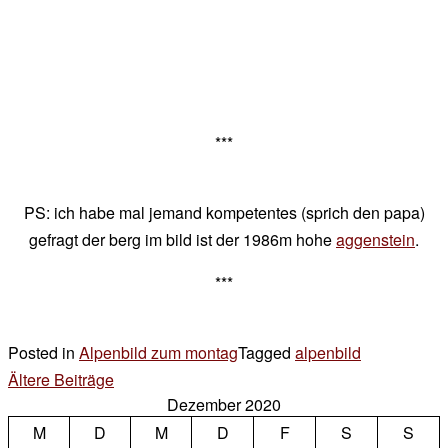
***
PS: ich habe mal jemand kompetentes (sprich den papa)
gefragt der berg im bild ist der 1986m hohe
aggenstein
.
***
Posted in
Alpenbild zum montag
Tagged
alpenbild
2 Kommenta
zu
Beitragsnavigation
Ältere Beiträge
Dezember 2020
das
M
D
M
D
F
S
alpenbild
S