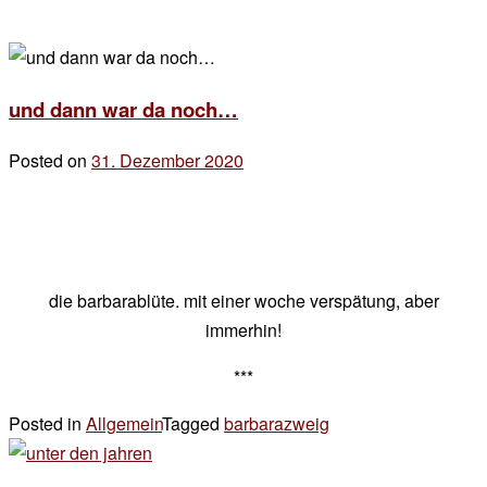
und dann war da noch…
Posted on
31. Dezember 2020
by
der
chef
die barbarablüte. mit einer woche verspätung, aber
immerhin!
***
Posted in
Allgemein
Tagged
barbarazweig
Leave
a
Comment