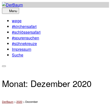
Skip
to
Menu
content
wege
#kirchensafari
#schlössersafari
#spurensuchen
#sühnekreuze
Impressum
Suche
Monat:
Dezember 2020
DerBaum
>
2020
>
Dezember