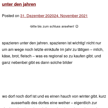
unter den jahren
on
und
Posted on
31. Dezember 2020
24. November 2021
by
dann
der
war
-bitte bis zum schluss ansehen! 😉
chef
da
noch…
spazieren unter den jahren. spazieren ist wichtig! nicht nur
um am wege noch letzte einkäufe im jahr zu tätigen – milch,
käse, brot, fleisch – was es regional so zu kaufen gibt. und
ganz nebenbei gibt es dann solche bilder
wo dorf noch dorf ist und es einen hauch von winter gibt. kurz
ausserhalb des dorfes eine weiher – eigentlich zur