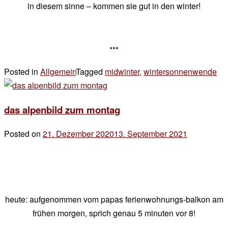
in diesem sinne – kommen sie gut in den winter!
***
Posted in
Allgemein
Tagged
midwinter
,
wintersonnenwende
5 
zu
09
das alpenbild zum montag
Posted on
21. Dezember 2020
13. September 2021
by
der
chef
heute: aufgenommen vom papas ferienwohnungs-balkon am
frühen morgen, sprich genau 5 minuten vor 8!