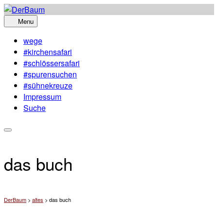
Skip
to
Menu
content
wege
#kirchensafari
#schlössersafari
#spurensuchen
#sühnekreuze
Impressum
Suche
das buch
DerBaum
>
altes
>
das buch