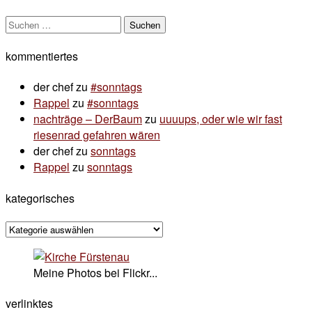
Suchen
nach:
kommentiertes
der chef
zu
#sonntags
Rappel
zu
#sonntags
nachträge – DerBaum
zu
uuuups, oder wie wir fast
riesenrad gefahren wären
der chef
zu
sonntags
Rappel
zu
sonntags
kategorisches
kategorisches
Meine Photos bei Flickr...
verlinktes