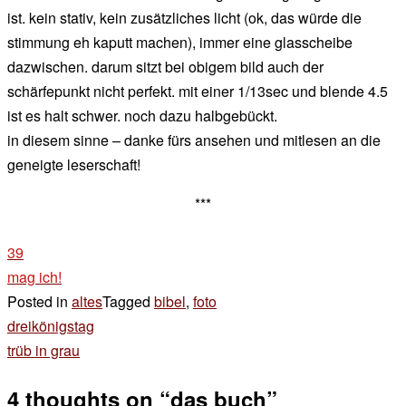
ist. kein stativ, kein zusätzliches licht (ok, das würde die
stimmung eh kaputt machen), immer eine glasscheibe
dazwischen. darum sitzt bei obigem bild auch der
schärfepunkt nicht perfekt. mit einer 1/13sec und blende 4.5
ist es halt schwer. noch dazu halbgebückt.
in diesem sinne – danke fürs ansehen und mitlesen an die
geneigte leserschaft!
***
39
mag ich!
Posted in
altes
Tagged
bibel
,
foto
Beitragsnavigation
dreikönigstag
trüb in grau
4 thoughts on “
das buch
”