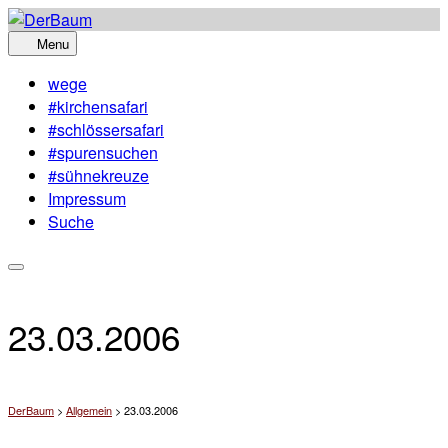
Skip
to
Menu
content
wege
#kirchensafari
#schlössersafari
#spurensuchen
#sühnekreuze
Impressum
Suche
23.03.2006
DerBaum
>
Allgemein
>
23.03.2006