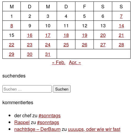
M
D
M
D
F
S
S
1
2
3
4
5
6
7
8
9
10
11
12
13
14
15
16
17
18
19
20
21
22
23
24
25
26
27
28
29
30
31
« Feb.
Apr. »
suchendes
Suchen
nach:
kommentiertes
der chef
zu
#sonntags
Rappel
zu
#sonntags
nachträge – DerBaum
zu
uuuups, oder wie wir fast