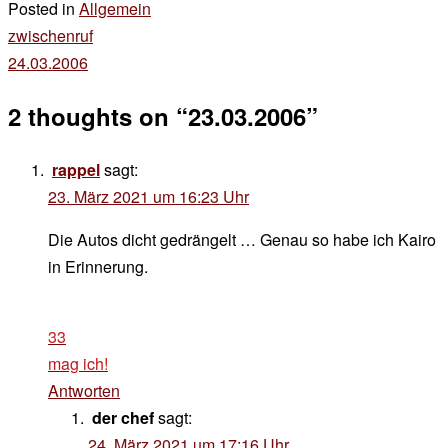
Posted in
Allgemein
Beitragsnavigation
zwischenruf
24.03.2006
2 thoughts on “
23.03.2006
”
rappel
sagt:
23. März 2021 um 16:23 Uhr
Die Autos dicht gedrängelt … Genau so habe ich Kairo
in Erinnerung.
33
mag ich!
Antworten
der chef
sagt:
24. März 2021 um 17:16 Uhr