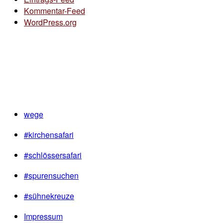
Kommentar-Feed
WordPress.org
wege
#kirchensafari
#schlössersafari
#spurensuchen
#sühnekreuze
Impressum