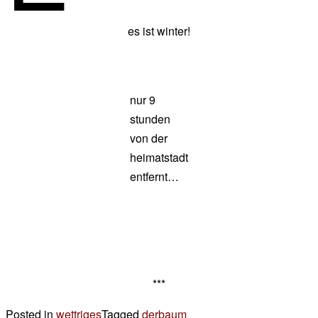
es ist winter!
nur 9
stunden
von der
heimatstadt
entfernt…
***
Posted in
wettriges
Tagged
derbaum
5 Kommentare