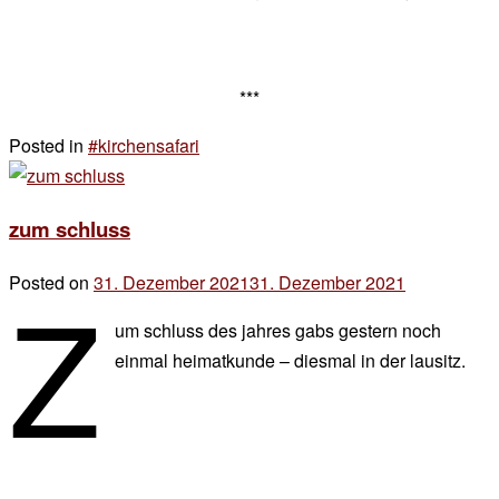
***
Posted in
#kirchensafari
2 Kommentare
zu
der
zum schluss
schluss
zum
z
Posted on
31. Dezember 2021
31. Dezember 2021
by
schluss
der
um schluss des jahres gabs gestern noch
chef
einmal heimatkunde – diesmal in der lausitz.