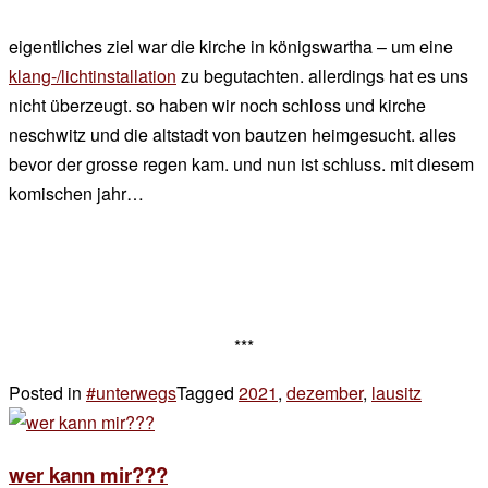
eigentliches ziel war die kirche in königswartha – um eine
klang-/lichtinstallation
zu begutachten. allerdings hat es uns
nicht überzeugt. so haben wir noch schloss und kirche
neschwitz und die altstadt von bautzen heimgesucht. alles
bevor der grosse regen kam. und nun ist schluss. mit diesem
komischen jahr…
***
Posted in
#unterwegs
Tagged
2021
,
dezember
,
lausitz
3 Komme
zu
zum
wer kann mir???
schluss