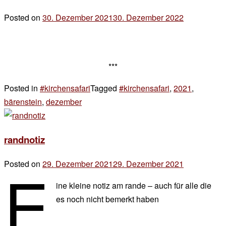
Posted on
30. Dezember 2021
30. Dezember 2022
by
der
chef
***
Posted in
#kirchensafari
Tagged
#kirchensafari
,
2021
,
bärenstein
,
dezember
Leave
a
Comment
randnotiz
on
wer
e
Posted on
29. Dezember 2021
29. Dezember 2021
by
kann
der
mir???
ine kleine notiz am rande – auch für alle die
chef
es noch nicht bemerkt haben