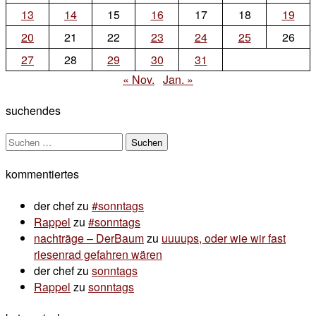
13
14
15
16
17
18
19
20
21
22
23
24
25
26
27
28
29
30
31
« Nov.
Jan. »
suchendes
Suchen
nach:
kommentiertes
der chef
zu
#sonntags
Rappel
zu
#sonntags
nachträge – DerBaum
zu
uuuups, oder wie wir fast
riesenrad gefahren wären
der chef
zu
sonntags
Rappel
zu
sonntags