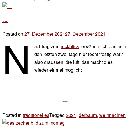
zu
randnotiz
…
n
Posted on
27. Dezember 2021
27. Dezember 2021
by
der
achtrag zum
rückblick
. erwähnte ich das es in
chef
den letzten zwei tage hier recht frostig war?
also draussen. die luft. das macht dies
wieder einmal möglich:
***
Posted in
traditionelles
Tagged
2021
,
derbaum
,
weihnachten
2
z