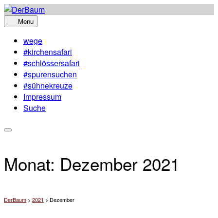
Skip
to
Menu
content
wege
#kirchensafari
#schlössersafari
#spurensuchen
#sühnekreuze
Impressum
Suche
Monat:
Dezember 2021
DerBaum
>
2021
>
Dezember