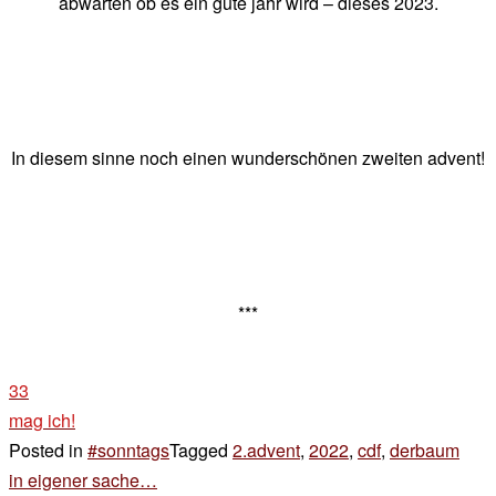
abwarten ob es ein gute jahr wird – dieses 2023.
In diesem sinne noch einen wunderschönen zweiten advent!
***
33
mag ich!
Posted in
#sonntags
Tagged
2.advent
,
2022
,
cdf
,
derbaum
Beitragsnavigation
in eigener sache…