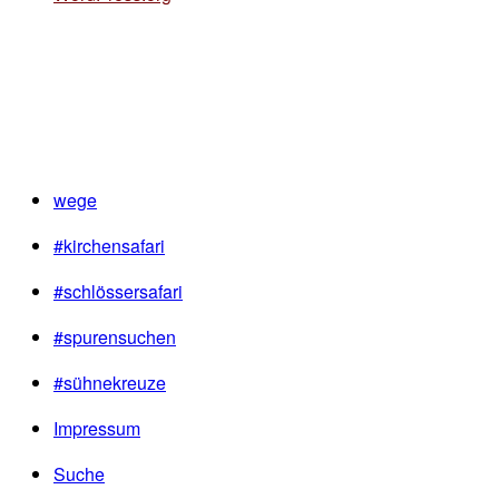
wege
#kirchensafari
#schlössersafari
#spurensuchen
#sühnekreuze
Impressum
Suche