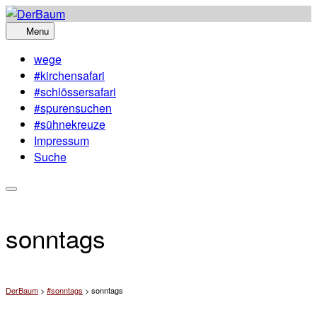
Skip
to
Menu
content
wege
#kirchensafari
#schlössersafari
#spurensuchen
#sühnekreuze
Impressum
Suche
sonntags
DerBaum
>
#sonntags
>
sonntags