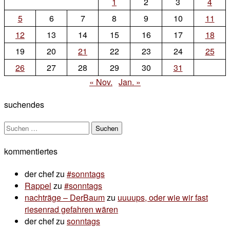
1
2
3
4
5
6
7
8
9
10
11
12
13
14
15
16
17
18
19
20
21
22
23
24
25
26
27
28
29
30
31
« Nov.
Jan. »
suchendes
Suchen
nach:
kommentiertes
der chef
zu
#sonntags
Rappel
zu
#sonntags
nachträge – DerBaum
zu
uuuups, oder wie wir fast
riesenrad gefahren wären
der chef
zu
sonntags