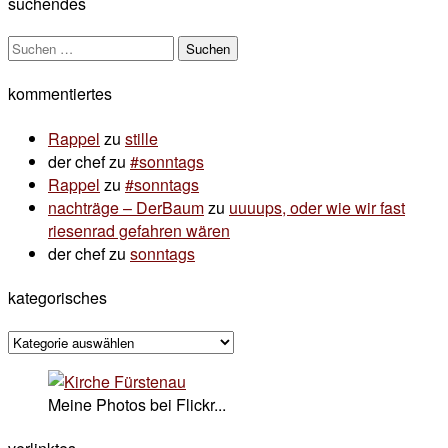
suchendes
Suchen
nach:
kommentiertes
Rappel
zu
stille
der chef
zu
#sonntags
Rappel
zu
#sonntags
nachträge – DerBaum
zu
uuuups, oder wie wir fast
riesenrad gefahren wären
der chef
zu
sonntags
kategorisches
kategorisches
Meine Photos bei Flickr...