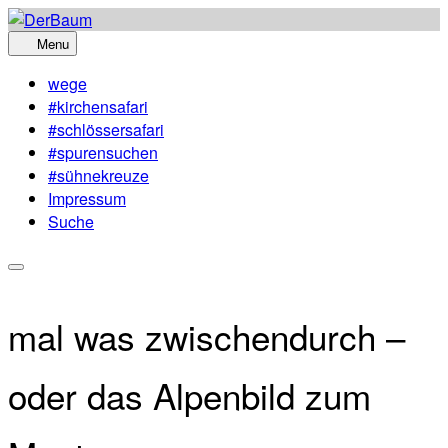
Skip
to
Menu
content
wege
#kirchensafari
#schlössersafari
#spurensuchen
#sühnekreuze
Impressum
Suche
mal was zwischendurch –
oder das Alpenbild zum