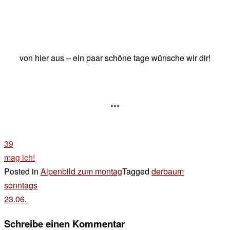
von hier aus – ein paar schöne tage wünsche wir dir!
***
39
mag ich!
Posted in
Alpenbild zum montag
Tagged
derbaum
Beitragsnavigation
sonntags
23.06.
Schreibe einen Kommentar