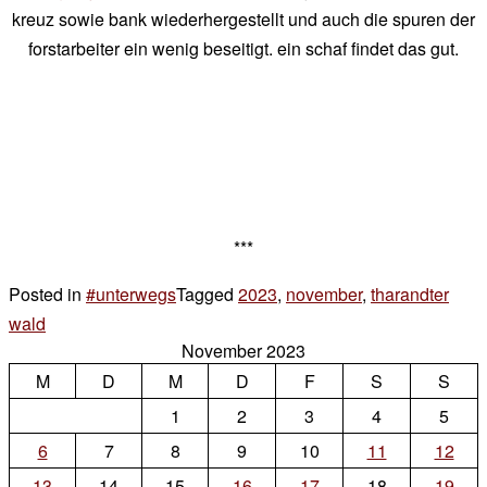
kreuz sowie bank wiederhergestellt und auch die spuren der
forstarbeiter ein wenig beseitigt. ein schaf findet das gut.
***
Posted in
#unterwegs
Tagged
2023
,
november
,
tharandter
wald
2 Kommentare
November 2023
zu
M
draussen
D
M
D
F
S
S
1
2
3
4
5
6
7
8
9
10
11
12
13
14
15
16
17
18
19