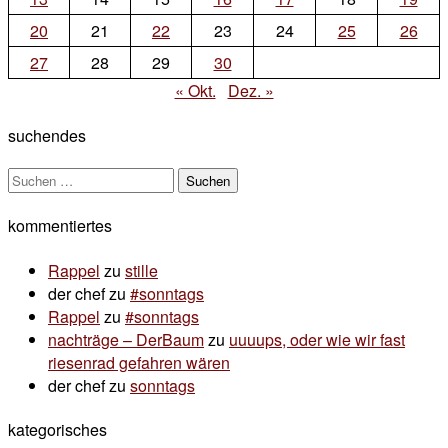
20
21
22
23
24
25
26
27
28
29
30
« Okt.
Dez. »
suchendes
Suchen
nach:
kommentiertes
Rappel
zu
stille
der chef
zu
#sonntags
Rappel
zu
#sonntags
nachträge – DerBaum
zu
uuuups, oder wie wir fast
riesenrad gefahren wären
der chef
zu
sonntags
kategorisches