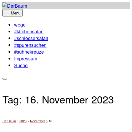
Skip
to
Menu
content
wege
#kirchensafari
#schlössersafari
#spurensuchen
#sühnekreuze
Impressum
Suche
Tag:
16. November 2023
DerBaum
>
2023
>
November
>
16.