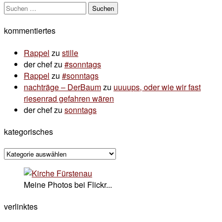
Suchen
nach:
kommentiertes
Rappel
zu
stille
der chef
zu
#sonntags
Rappel
zu
#sonntags
nachträge – DerBaum
zu
uuuups, oder wie wir fast
riesenrad gefahren wären
der chef
zu
sonntags
kategorisches
kategorisches
Meine Photos bei Flickr...
verlinktes