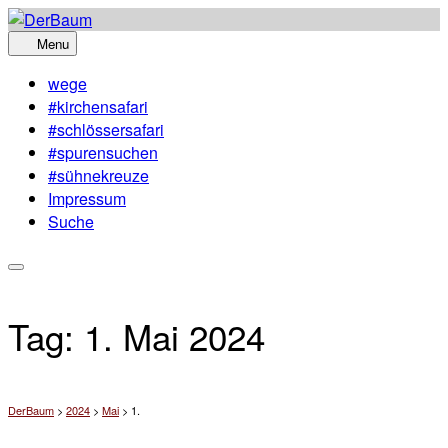
Skip
to
Menu
content
wege
#kirchensafari
#schlössersafari
#spurensuchen
#sühnekreuze
Impressum
Suche
Tag:
1. Mai 2024
DerBaum
>
2024
>
Mai
>
1.