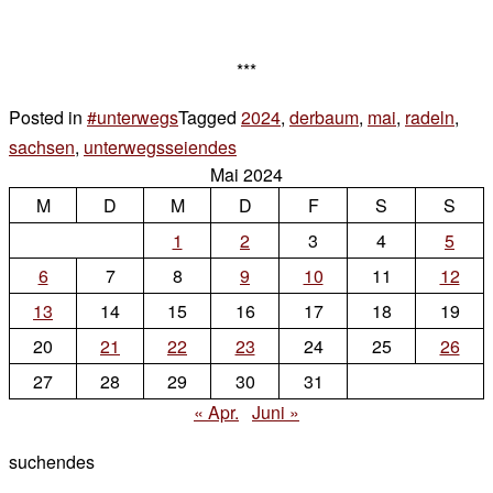
***
Posted in
#unterwegs
Tagged
2024
,
derbaum
,
mai
,
radeln
,
sachsen
,
unterwegsseiendes
13 Kommentare
Mai 2024
zu
M
D
M
in
D
F
S
S
den
1
2
3
4
5
mai
6
7
8
9
10
11
12
13
14
15
16
17
18
19
20
21
22
23
24
25
26
27
28
29
30
31
« Apr.
Juni »
suchendes