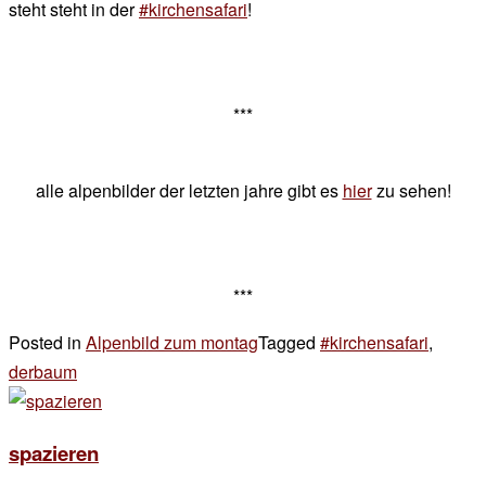
steht steht in der
#kirchensafari
!
***
alle alpenbilder der letzten jahre gibt es
hier
zu sehen!
***
Posted in
Alpenbild zum montag
Tagged
#kirchensafari
,
derbaum
Leave
a
Comment
spazieren
on