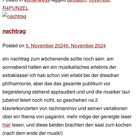
R4PUN2EL
4 Kommentare
zu
spazieren
nachtrag
Posted on
5. November 2024
5. November 2024
by
der
ein nachtrag zum wöchenende sollte noch sein. am
chef
sonnabend hatten wir ein musikalisches erlebnis der
extraklasse! ich hab schon viel erlebt bei der dresdner
philharmonie, aber das das gesamte publikum vor
begeisterung stehend applaudiert und und die musiker laut
jubelnd feiert noch nciht. so geschehen na 2
klavierkonzerten von rachmaninov und seinen variationen
über ein thema von paganini. mehr möge der geneigte leser
hier
lesen. und diese beiden brachten den saal zum kochen
(nach dem ende der musik!)