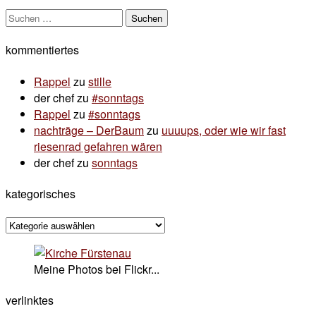
Suchen
nach:
kommentiertes
Rappel
zu
stille
der chef
zu
#sonntags
Rappel
zu
#sonntags
nachträge – DerBaum
zu
uuuups, oder wie wir fast
riesenrad gefahren wären
der chef
zu
sonntags
kategorisches
kategorisches
Meine Photos bei Flickr...
verlinktes