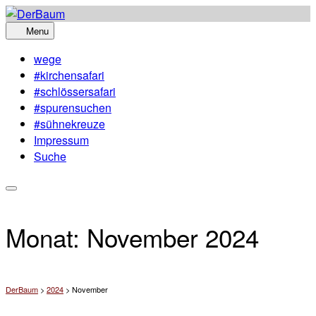
Skip
to
Menu
content
wege
#kirchensafari
#schlössersafari
#spurensuchen
#sühnekreuze
Impressum
Suche
Monat:
November 2024
DerBaum
>
2024
>
November