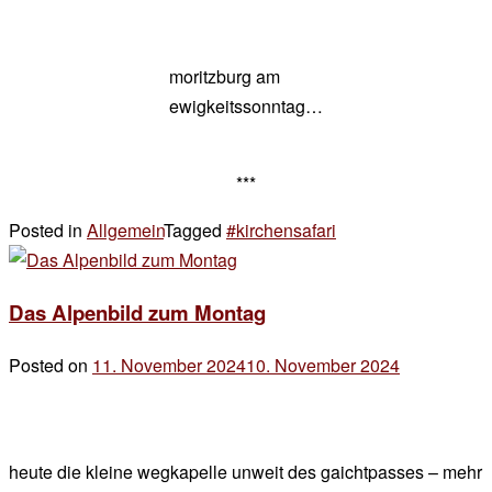
moritzburg am
ewigkeitssonntag…
***
Posted in
Allgemein
Tagged
#kirchensafari
5 Kommentare
zu
wochenends
Das Alpenbild zum Montag
Posted on
11. November 2024
10. November 2024
by
der
chef
heute die kleine wegkapelle unweit des gaichtpasses – mehr