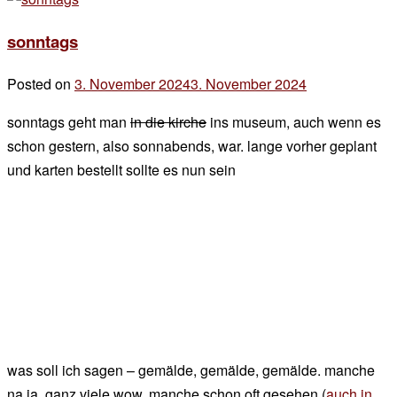
Comment
sonntags
on
Das
Posted on
3. November 2024
3. November 2024
by
Alpenbild
der
zum
sonntags geht man
in die kirche
ins museum, auch wenn es
chef
Montag
schon gestern, also sonnabends, war. lange vorher geplant
und karten bestellt sollte es nun sein
was soll ich sagen – gemälde, gemälde, gemälde. manche
na ja, ganz viele wow. manche schon oft gesehen (
auch in