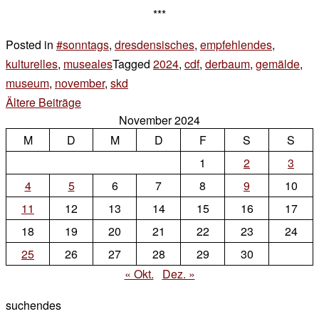
***
Posted in
#sonntags
,
dresdensisches
,
empfehlendes
,
kulturelles
,
museales
Tagged
2024
,
cdf
,
derbaum
,
gemälde
,
museum
,
november
,
skd
2 Kommentare
zu
Beitragsnavigation
Ältere Beiträge
November 2024
sonntags
M
D
M
D
F
S
S
1
2
3
4
5
6
7
8
9
10
11
12
13
14
15
16
17
18
19
20
21
22
23
24
25
26
27
28
29
30
« Okt.
Dez. »
suchendes