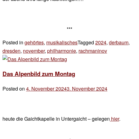
***
Posted in
gehörtes
,
musikalisches
Tagged
2024
,
derbaum
,
dresden
,
november
,
philharmonie
,
rachmaninov
Leave
a
Comment
Das Alpenbild zum Montag
on
nachtrag
Posted on
4. November 2024
3. November 2024
by
der
chef
heute die Gaichtkapelle in Untergaicht – gelegen
hier
.