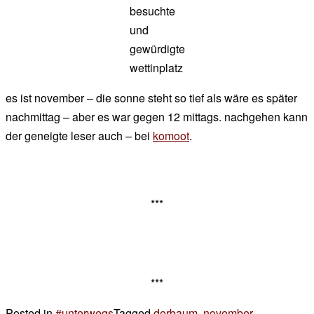
besuchte
und
gewürdigte
wettinplatz
es ist november – die sonne steht so tief als wäre es später
nachmittag – aber es war gegen 12 mittags. nachgehen kann
der geneigte leser auch – bei
komoot
.
***
***
Posted in
#unterwegs
Tagged
derbaum
,
november
,