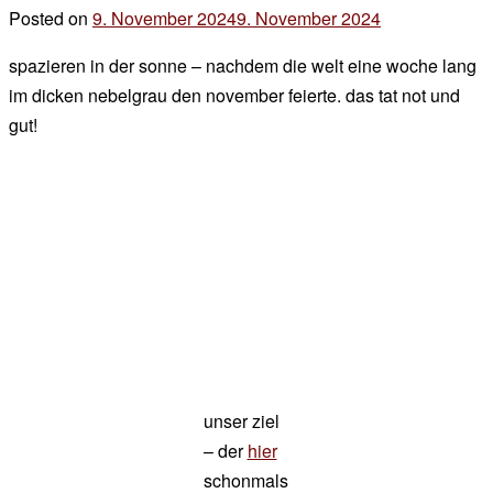
Das
Posted on
9. November 2024
9. November 2024
by
Alpenbild
der
zum
spazieren in der sonne – nachdem die welt eine woche lang
chef
Montag
im dicken nebelgrau den november feierte. das tat not und
gut!
unser ziel
– der
hier
schonmals