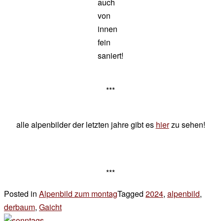
auch
von
innen
fein
saniert!
***
alle alpenbilder der letzten jahre gibt es
hier
zu sehen!
***
Posted in
Alpenbild zum montag
Tagged
2024
,
alpenbild
,
derbaum
,
Gaicht
Leave
a