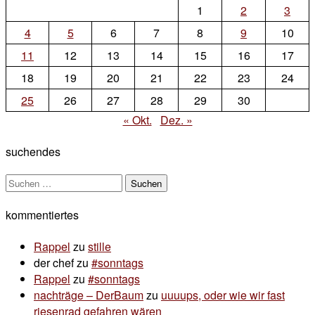
on
1
2
3
Allerheiligen
4
5
6
7
8
9
10
11
12
13
14
15
16
17
18
19
20
21
22
23
24
25
26
27
28
29
30
« Okt.
Dez. »
suchendes
Suchen
nach:
kommentiertes
Rappel
zu
stille
der chef
zu
#sonntags
Rappel
zu
#sonntags
nachträge – DerBaum
zu
uuuups, oder wie wir fast
riesenrad gefahren wären