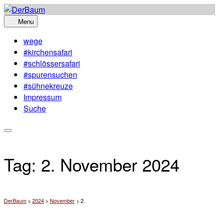
Skip
to
Menu
content
wege
#kirchensafari
#schlössersafari
#spurensuchen
#sühnekreuze
Impressum
Suche
Tag:
2. November 2024
DerBaum
>
2024
>
November
>
2.