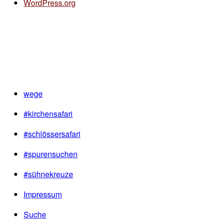
WordPress.org
wege
#kirchensafari
#schlössersafari
#spurensuchen
#sühnekreuze
Impressum
Suche