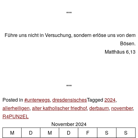
***
Führe uns nicht in Versuchung, sondern erlöse uns von dem
Bösen.
Matthäus 6,13
***
Posted in
#unterwegs
,
dresdensisches
Tagged
2024
,
allerheiligen
,
alter katholischer friedhof
,
derbaum
,
november
,
R4PUN2EL
Leave
November 2024
a
M
D
M
D
F
S
S
Comment