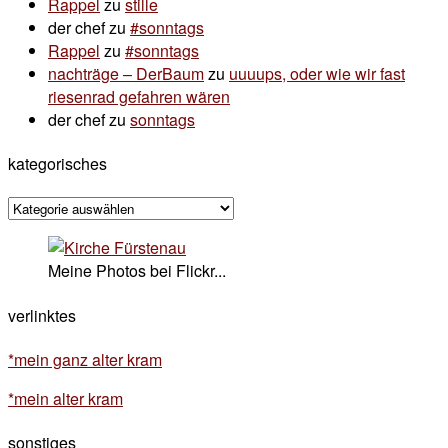
Rappel
zu
stille
der chef
zu
#sonntags
Rappel
zu
#sonntags
nachträge – DerBaum
zu
uuuups, oder wie wir fast
riesenrad gefahren wären
der chef
zu
sonntags
kategorisches
kategorisches
Meine Photos bei Flickr...
verlinktes
*mein ganz alter kram
*mein alter kram
sonstiges