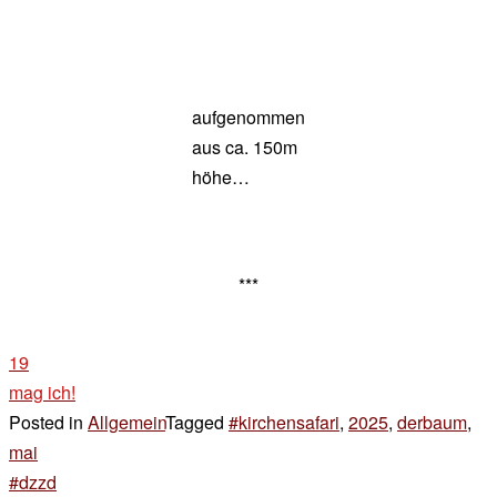
aufgenommen
aus ca. 150m
höhe…
***
19
mag ich!
Posted in
Allgemein
Tagged
#kirchensafari
,
2025
,
derbaum
,
mai
Beitragsnavigation
#dzzd