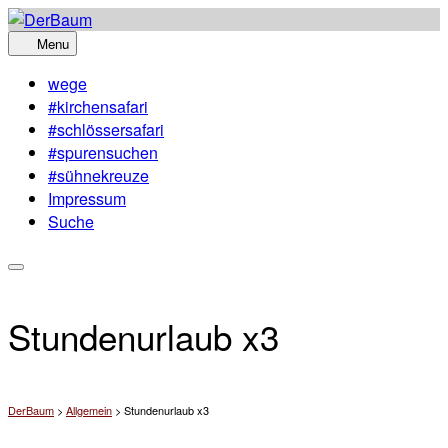
Skip
to
Menu
content
wege
#kirchensafari
#schlössersafari
#spurensuchen
#sühnekreuze
Impressum
Suche
Stundenurlaub x3
DerBaum
>
Allgemein
>
Stundenurlaub x3