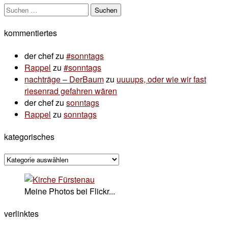
Suchen
nach:
kommentiertes
der chef
zu
#sonntags
Rappel
zu
#sonntags
nachträge – DerBaum
zu
uuuups, oder wie wir fast
riesenrad gefahren wären
der chef
zu
sonntags
Rappel
zu
sonntags
kategorisches
kategorisches
Meine Photos bei Flickr...
verlinktes