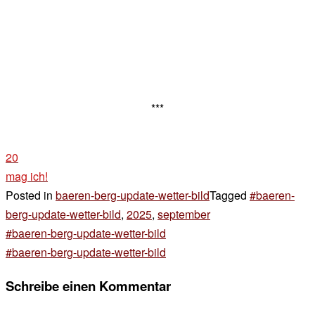
***
20
mag ich!
Posted in
baeren-berg-update-wetter-bild
Tagged
#baeren-
berg-update-wetter-bild
,
2025
,
september
Beitragsnavigation
#baeren-berg-update-wetter-bild
#baeren-berg-update-wetter-bild
Schreibe einen Kommentar