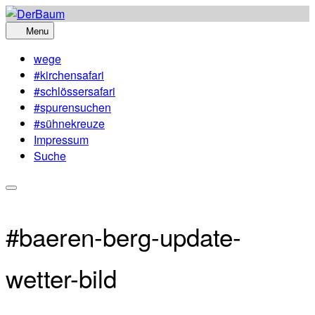
Skip
to
Menu
content
wege
#kirchensafari
#schlössersafari
#spurensuchen
#sühnekreuze
Impressum
Suche
#baeren-berg-update-
wetter-bild