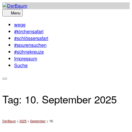
Skip
to
Menu
content
wege
#kirchensafari
#schlössersafari
#spurensuchen
#sühnekreuze
Impressum
Suche
Tag:
10. September 2025
DerBaum
>
2025
>
September
>
10.