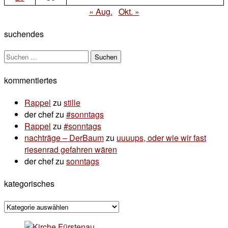
« Aug.
Okt. »
suchendes
Suchen
nach:
kommentiertes
Rappel
zu
stille
der chef
zu
#sonntags
Rappel
zu
#sonntags
nachträge – DerBaum
zu
uuuups, oder wie wir fast
riesenrad gefahren wären
der chef
zu
sonntags
kategorisches
kategorisches