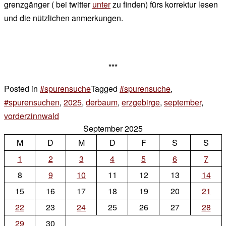
grenzgänger ( bei twitter
unter
zu finden) fürs korrektur lesen
und die nützlichen anmerkungen.
***
Posted in
#spurensuche
Tagged
#spurensuche
,
#spurensuchen
,
2025
,
derbaum
,
erzgebirge
,
september
,
vorderzinnwald
4 Kommentare
September 2025
zu
M
D
gebirge
M
D
F
S
S
1
2
3
4
5
6
7
8
9
10
11
12
13
14
15
16
17
18
19
20
21
22
23
24
25
26
27
28
29
30