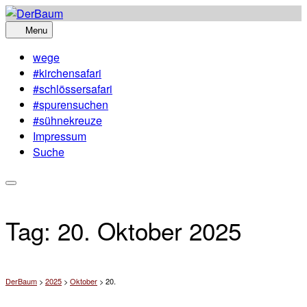
Skip
to
Menu
content
wege
#kirchensafari
#schlössersafari
#spurensuchen
#sühnekreuze
Impressum
Suche
Tag:
20. Oktober 2025
DerBaum
>
2025
>
Oktober
>
20.