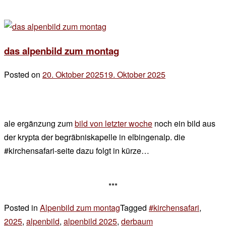
das alpenbild zum montag
Posted on
20. Oktober 2025
19. Oktober 2025
by
der
chef
ale ergänzung zum
bild von letzter woche
noch ein bild aus
der krypta der begräbniskapelle in elbingenalp. die
#kirchensafari-seite dazu folgt in kürze…
***
Posted in
Alpenbild zum montag
Tagged
#kirchensafari
,
2025
,
alpenbild
,
alpenbild 2025
,
derbaum
2 Kommentare