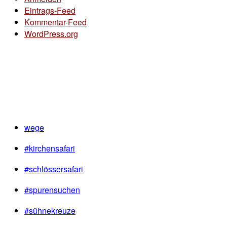
Eintrags-Feed
Kommentar-Feed
WordPress.org
wege
#kirchensafari
#schlössersafari
#spurensuchen
#sühnekreuze