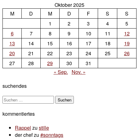
Oktober 2025
zu
M
D
M
D
F
das
S
S
alpenbild
1
2
3
4
5
zum
6
7
8
9
10
11
12
montag
13
14
15
16
17
18
19
20
21
22
23
24
25
26
27
28
29
30
31
« Sep.
Nov. »
suchendes
Suchen
nach:
kommentiertes
Rappel
zu
stille
der chef
zu
#sonntags