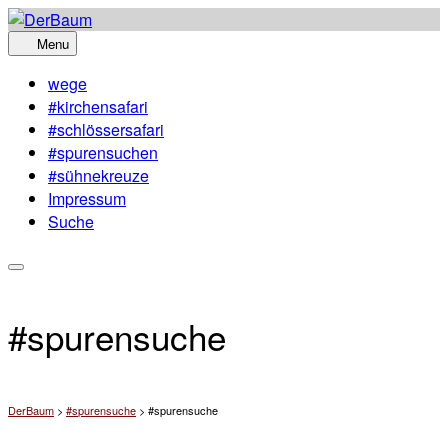
Skip
to
Menu
content
wege
#kirchensafari
#schlössersafari
#spurensuchen
#sühnekreuze
Impressum
Suche
#spurensuche
DerBaum
>
#spurensuche
>
#spurensuche