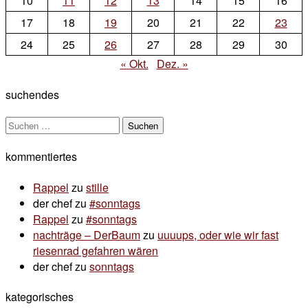
10
11
12
13
14
15
16
17
18
19
20
21
22
23
24
25
26
27
28
29
30
« Okt.
Dez. »
suchendes
Suchen
nach:
kommentiertes
Rappel
zu
stille
der chef
zu
#sonntags
Rappel
zu
#sonntags
nachträge – DerBaum
zu
uuuups, oder wie wir fast
riesenrad gefahren wären
der chef
zu
sonntags
kategorisches