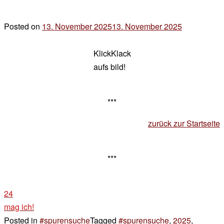
Posted on
13. November 2025
13. November 2025
by
der
KlickKlack
chef
aufs bild!
***
zurück zur Startseite
***
24
mag ich!
Posted in
#spurensuche
Tagged
#spurensuche
,
2025
,