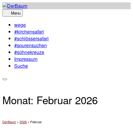
Skip
to
Menu
content
wege
#kirchensafari
#schlössersafari
#spurensuchen
#sühnekreuze
Impressum
Suche
Monat:
Februar 2026
DerBaum
>
2026
>
Februar