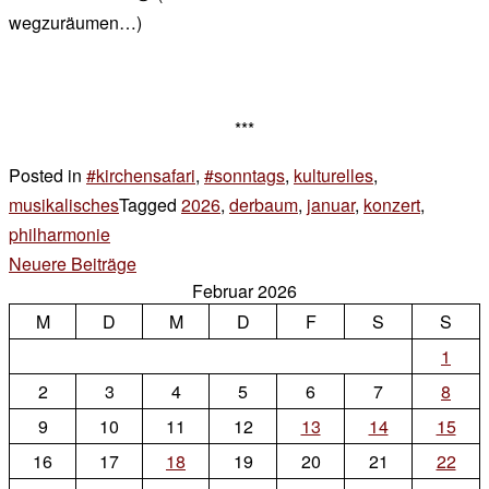
wegzuräumen…)
***
Posted in
#kirchensafari
,
#sonntags
,
kulturelles
,
musikalisches
Tagged
2026
,
derbaum
,
januar
,
konzert
,
philharmonie
3 Kommentare
zu
Beitragsnavigation
Neuere Beiträge
Februar 2026
sonntags
M
D
M
D
F
S
S
1
2
3
4
5
6
7
8
9
10
11
12
13
14
15
16
17
18
19
20
21
22