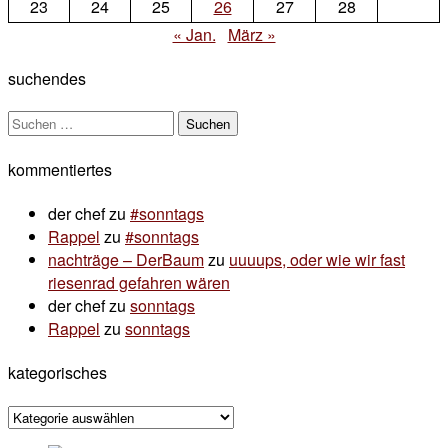
23
24
25
26
27
28
« Jan.
März »
suchendes
Suchen
nach:
kommentiertes
der chef
zu
#sonntags
Rappel
zu
#sonntags
nachträge – DerBaum
zu
uuuups, oder wie wir fast
riesenrad gefahren wären
der chef
zu
sonntags
Rappel
zu
sonntags
kategorisches
kategorisches