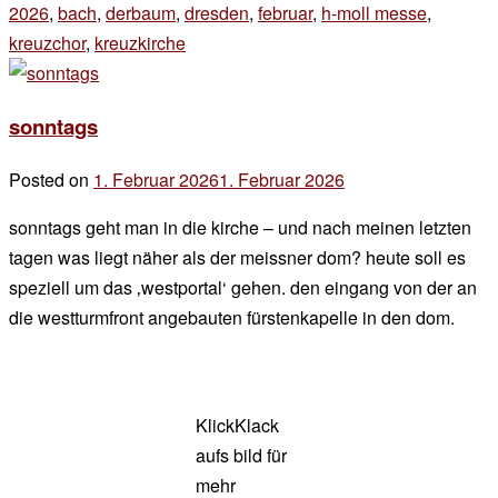
2026
,
bach
,
derbaum
,
dresden
,
februar
,
h-moll messe
,
kreuzchor
,
kreuzkirche
2 Kommentare
zu
sonntags
sonntags
Posted on
1. Februar 2026
1. Februar 2026
by
der
sonntags geht man in die kirche – und nach meinen letzten
chef
tagen was liegt näher als der meissner dom? heute soll es
speziell um das ‚westportal‘ gehen. den eingang von der an
die westturmfront angebauten fürstenkapelle in den dom.
KlickKlack
aufs bild für
mehr